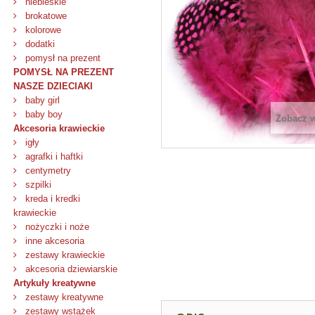
niebieskie
brokatowe
kolorowe
dodatki
pomysł na prezent
POMYSŁ NA PREZENT
NASZE DZIECIAKI
baby girl
baby boy
Zobacz 
Akcesoria krawieckie
igły
agrafki i haftki
centymetry
szpilki
kreda i kredki
krawieckie
nożyczki i noże
inne akcesoria
zestawy krawieckie
akcesoria dziewiarskie
Artykuły kreatywne
zestawy kreatywne
zestawy wstążek