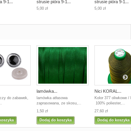
a 9-1...
strusie pióra 9-1...
strusie pióra 9-1...
5,00 zł
5,00 zł
lamówka...
Nici KORAL...
oczy do zabawek,
lamówka atłasowa
Kolor 377 oliwkowe / 
..
zaprasowana, ze skosu,...
100% poliester,...
1,50 zł
27,60 zł
koszyka
Dodaj do koszyka
Dodaj do koszyka