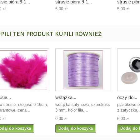
usie pióra 9-1...
strusie pióra 9-1...
strusie piór
0 zł
5,00 zł
5,00 zł
PILI TEN PRODUKT KUPILI RÓWNIEŻ:
usie...
wstążka...
oczy do...
ra strusie, długość 9-16cm,
wstążka satynowa, szerokość
plastikowe 
rantowe, cena...
3 mm, kolor lila,...
z zatyczką,.
0 zł
0,30 zł
6,00 zł
odaj do koszyka
Dodaj do koszyka
Dodaj do 