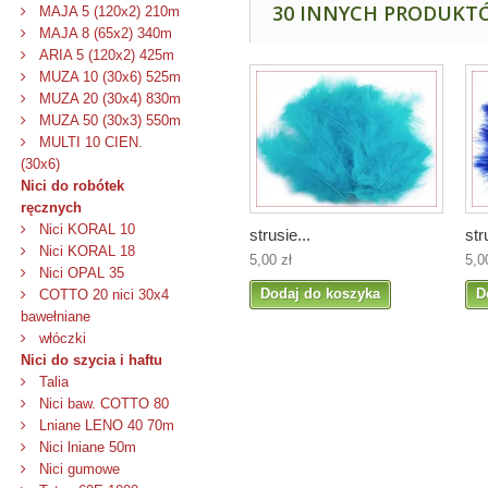
30 INNYCH PRODUKTÓ
MAJA 5 (120x2) 210m
MAJA 8 (65x2) 340m
ARIA 5 (120x2) 425m
MUZA 10 (30x6) 525m
MUZA 20 (30x4) 830m
MUZA 50 (30x3) 550m
MULTI 10 CIEN.
(30x6)
Nici do robótek
ręcznych
Nici KORAL 10
strusie...
str
Nici KORAL 18
5,00 zł
5,0
Nici OPAL 35
Dodaj do koszyka
D
COTTO 20 nici 30x4
bawełniane
włóczki
Nici do szycia i haftu
Talia
Nici baw. COTTO 80
Lniane LENO 40 70m
Nici lniane 50m
Nici gumowe