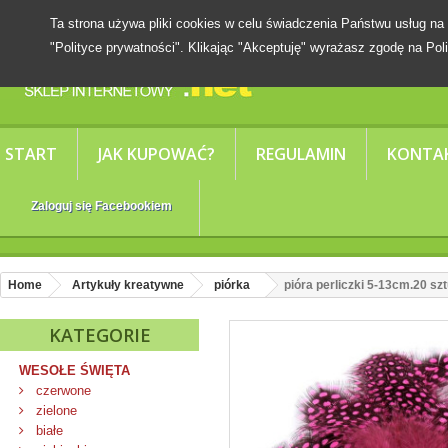
Ta strona używa pliki cookies w celu świadczenia Państwu usług
"Polityce prywatności". Klikając "Akceptuję" wyrażasz zgodę na Poli
START
JAK KUPOWAĆ?
REGULAMIN
KONTA
Zaloguj się Facebookiem
Home
Artykuły kreatywne
piórka
pióra perliczki 5-13cm.20 s
KATEGORIE
WESOŁE ŚWIĘTA
czerwone
zielone
białe