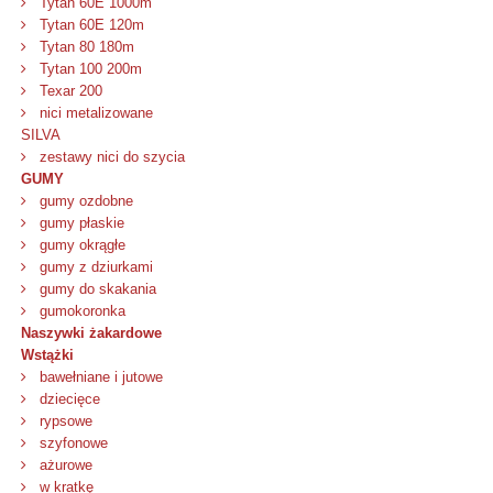
Tytan 60E 1000m
Tytan 60E 120m
Tytan 80 180m
Tytan 100 200m
Texar 200
nici metalizowane
SILVA
zestawy nici do szycia
GUMY
gumy ozdobne
gumy płaskie
gumy okrągłe
gumy z dziurkami
gumy do skakania
gumokoronka
Naszywki żakardowe
Wstążki
bawełniane i jutowe
dziecięce
rypsowe
szyfonowe
ażurowe
w kratkę