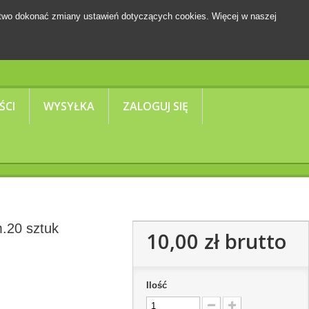
two dokonać zmiany ustawień dotyczących cookies. Więcej w naszej
Koszyk
(pusty)
ŚCI
WYSYŁKA
ZALOGUJ SIĘ
m.20 sztuk
10,00 zł
brutto
Ilość