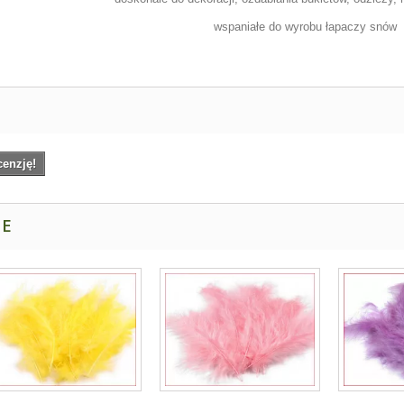
wspaniałe do wyrobu łapaczy snów
cenzję!
NE