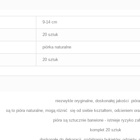
9-14 cm
20 sztuk
piórka naturalne
20 sztuk
niezwykle oryginalne, doskonałej jakości pióra
są to pióra naturalne,
mogą różnić
się od siebie kształtem, odcieniem ora
pióra są sztucznie barwione - istnieje ryzyko z
komplet 20 sztuk
doskonałe do dekoracji, ozdabiania bukietów, odzieży,