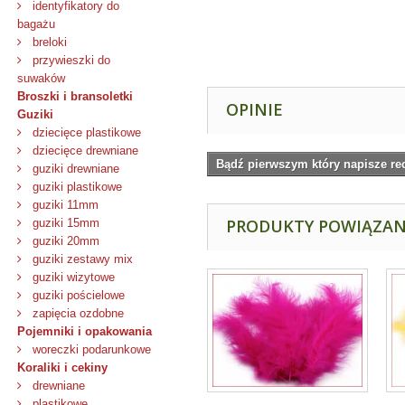
identyfikatory do
bagażu
breloki
przywieszki do
suwaków
Broszki i bransoletki
OPINIE
Guziki
dziecięce plastikowe
dziecięce drewniane
Bądź pierwszym który napisze re
guziki drewniane
guziki plastikowe
guziki 11mm
PRODUKTY POWIĄZA
guziki 15mm
guziki 20mm
guziki zestawy mix
guziki wizytowe
guziki pościelowe
zapięcia ozdobne
Pojemniki i opakowania
woreczki podarunkowe
Koraliki i cekiny
drewniane
plastikowe