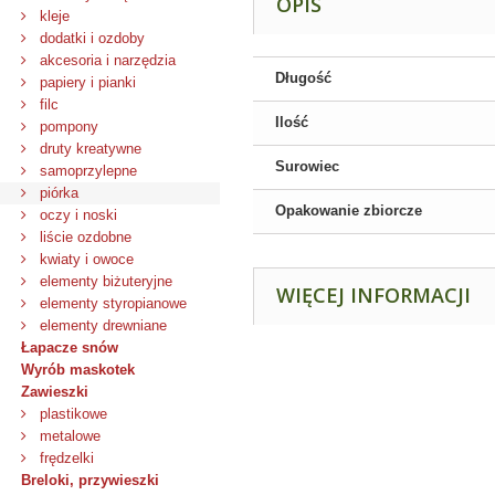
OPIS
kleje
dodatki i ozdoby
akcesoria i narzędzia
Długość
papiery i pianki
filc
Ilość
pompony
druty kreatywne
Surowiec
samoprzylepne
piórka
Opakowanie zbiorcze
oczy i noski
liście ozdobne
kwiaty i owoce
elementy biżuteryjne
WIĘCEJ INFORMACJI
elementy styropianowe
elementy drewniane
Łapacze snów
Wyrób maskotek
Zawieszki
plastikowe
metalowe
frędzelki
Breloki, przywieszki