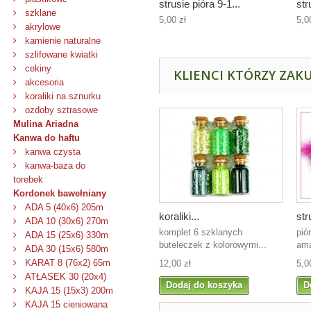
strusie pióra 9-1...
str
szklane
5,00 zł
5,0
akrylowe
kamienie naturalne
szlifowane kwiatki
cekiny
KLIENCI KTÓRZY ZAKU
akcesoria
koraliki na sznurku
ozdoby sztrasowe
Mulina Ariadna
Kanwa do haftu
kanwa czysta
kanwa-baza do
torebek
Kordonek bawełniany
ADA 5 (40x6) 205m
koraliki...
str
ADA 10 (30x6) 270m
komplet 6 szklanych
pió
ADA 15 (25x6) 330m
buteleczek z kolorowymi...
ama
ADA 30 (15x6) 580m
KARAT 8 (76x2) 65m
12,00 zł
5,0
ATŁASEK 30 (20x4)
Dodaj do koszyka
D
KAJA 15 (15x3) 200m
KAJA 15 cieniowana