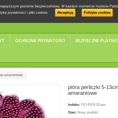
 na najwyższym poziomie bezpieczeństwa. W każdym momencie możecie Pańs
tykę prywatności i pliki cookies.
Akceptuję
Polityka cookies
KT
OCHRONA PRYWATOŚCI
BEZPIECZNE PŁATNO
ztuk amarantowe
pióra perliczki 5-13c
amarantowe
Indeks:
PIO-PER-20-am
Stan:
Nowy produkt