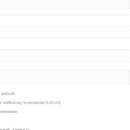
 perliczki
z wielkością ( w przedziale 5-13 cm)
afarbowania
 masek, kapeluszy