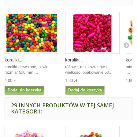
koraliki...
koraliki...
koralik
koraliki drewniane, oliwki ,
różowe, mix kształtów i
mix wi
rozmiar 5x8 mm,...
wielkości,opakowanie 60...
i...
4,00 zł
1,80 zł
1,80 z
Dodaj do koszyka
Dodaj do koszyka
29 INNYCH PRODUKTÓW W TEJ SAMEJ
KATEGORII: