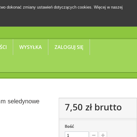
two dokonać zmiany ustawień dotyczących cookies. Więcej w naszej
Koszyk
(pusty)
ŚCI
WYSYŁKA
ZALOGUJ SIĘ
8mm seledynowe
7,50 zł
brutto
Ilość