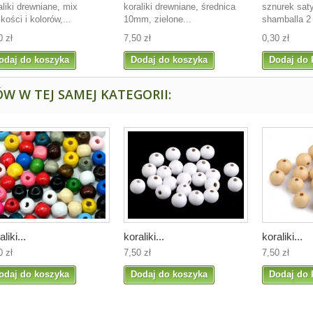
aliki drewniane, mix
koraliki drewniane, średnica
sznurek sat
lkości i kolorów,...
10mm, zielone...
shamballa 2
0 zł
7,50 zł
0,30 zł
odaj do koszyka
Dodaj do koszyka
Dodaj do 
W W TEJ SAMEJ KATEGORII:
aliki...
koraliki...
koraliki...
0 zł
7,50 zł
7,50 zł
odaj do koszyka
Dodaj do koszyka
Dodaj do 