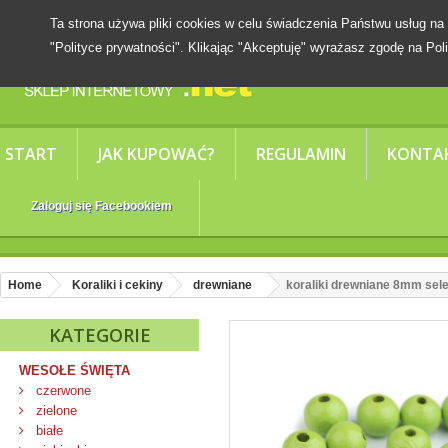
Ta strona używa pliki cookies w celu świadczenia Państwu usług
"Polityce prywatności". Klikając "Akceptuję" wyrażasz zgodę na Poli
START
JAK KUPOWAĆ?
REGULAMIN
KONTA
Zaloguj się Facebookiem
Home
Koraliki i cekiny
drewniane
koraliki drewniane 8mm se
KATEGORIE
WESOŁE ŚWIĘTA
czerwone
zielone
białe