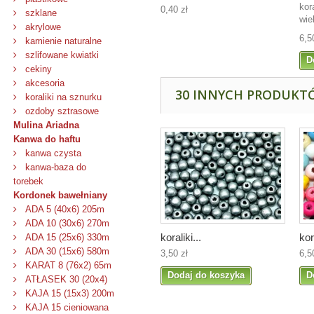
kor
0,40 zł
szklane
wie
akrylowe
6,5
kamienie naturalne
szlifowane kwiatki
D
cekiny
akcesoria
30 INNYCH PRODUKTÓ
koraliki na sznurku
ozdoby sztrasowe
Mulina Ariadna
Kanwa do haftu
kanwa czysta
kanwa-baza do
torebek
Kordonek bawełniany
ADA 5 (40x6) 205m
ADA 10 (30x6) 270m
koraliki...
kor
ADA 15 (25x6) 330m
ADA 30 (15x6) 580m
3,50 zł
6,5
KARAT 8 (76x2) 65m
Dodaj do koszyka
D
ATŁASEK 30 (20x4)
KAJA 15 (15x3) 200m
KAJA 15 cieniowana