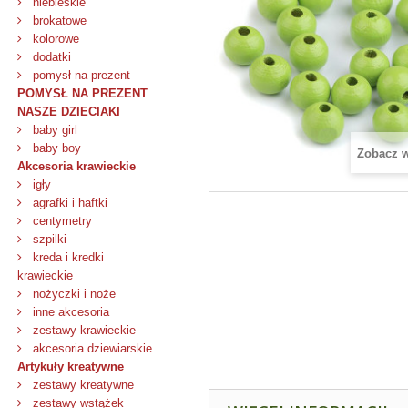
niebieskie
brokatowe
kolorowe
dodatki
pomysł na prezent
POMYSŁ NA PREZENT
NASZE DZIECIAKI
baby girl
baby boy
Zobacz 
Akcesoria krawieckie
igły
agrafki i haftki
centymetry
szpilki
kreda i kredki
krawieckie
nożyczki i noże
inne akcesoria
zestawy krawieckie
akcesoria dziewiarskie
Artykuły kreatywne
zestawy kreatywne
zestawy wstążek