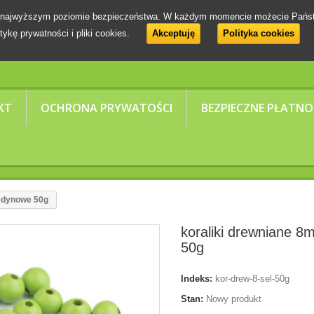
 na najwyższym poziomie bezpieczeństwa. W każdym momencie możecie Pańs
tykę prywatności i pliki cookies.
Akceptuję
Polityka cookies
KT
OCHRONA PRYWATOŚCI
BEZPIECZNE PŁATNO
ledynowe 50g
koraliki drewniane 
50g
Indeks:
kor-drew-8-sel-50g
Stan:
Nowy produkt