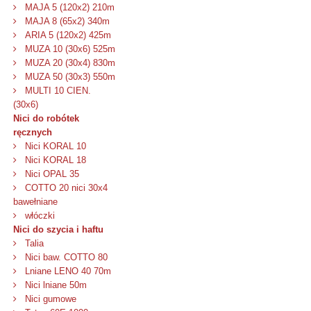
MAJA 5 (120x2) 210m
MAJA 8 (65x2) 340m
ARIA 5 (120x2) 425m
MUZA 10 (30x6) 525m
MUZA 20 (30x4) 830m
MUZA 50 (30x3) 550m
MULTI 10 CIEN.
(30x6)
Nici do robótek
ręcznych
Nici KORAL 10
Nici KORAL 18
Nici OPAL 35
COTTO 20 nici 30x4
bawełniane
włóczki
Nici do szycia i haftu
Talia
Nici baw. COTTO 80
Lniane LENO 40 70m
Nici lniane 50m
Nici gumowe