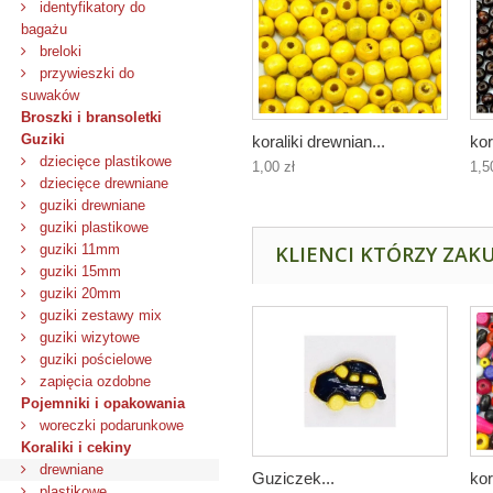
identyfikatory do
bagażu
breloki
przywieszki do
suwaków
Broszki i bransoletki
Guziki
koraliki drewnian...
kor
dziecięce plastikowe
1,00 zł
1,5
dziecięce drewniane
guziki drewniane
guziki plastikowe
guziki 11mm
KLIENCI KTÓRZY ZAKU
guziki 15mm
guziki 20mm
guziki zestawy mix
guziki wizytowe
guziki pościelowe
zapięcia ozdobne
Pojemniki i opakowania
woreczki podarunkowe
Koraliki i cekiny
drewniane
Guziczek...
kor
plastikowe