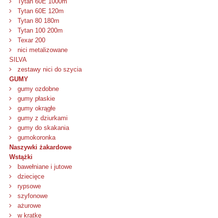
Tytan 60E 1000m
Tytan 60E 120m
Tytan 80 180m
Tytan 100 200m
Texar 200
nici metalizowane
SILVA
zestawy nici do szycia
GUMY
gumy ozdobne
gumy płaskie
gumy okrągłe
gumy z dziurkami
gumy do skakania
gumokoronka
Naszywki żakardowe
Wstążki
bawełniane i jutowe
dziecięce
rypsowe
szyfonowe
ażurowe
w kratkę