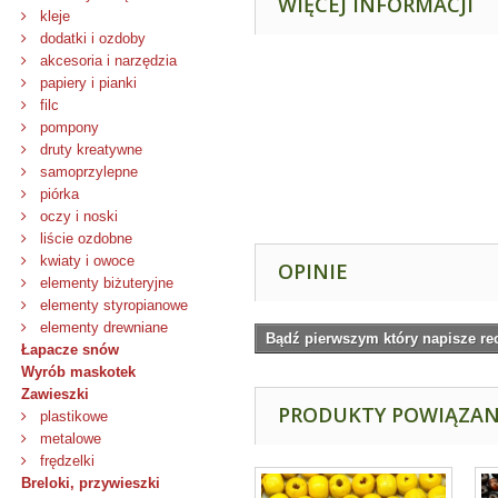
WIĘCEJ INFORMACJI
kleje
dodatki i ozdoby
akcesoria i narzędzia
papiery i pianki
filc
pompony
druty kreatywne
samoprzylepne
piórka
oczy i noski
liście ozdobne
kwiaty i owoce
OPINIE
elementy biżuteryjne
elementy styropianowe
elementy drewniane
Bądź pierwszym który napisze re
Łapacze snów
Wyrób maskotek
Zawieszki
PRODUKTY POWIĄZA
plastikowe
metalowe
frędzelki
Breloki, przywieszki