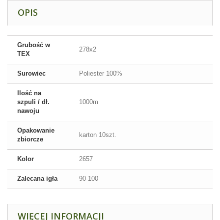
OPIS
Grubość w
278x2
TEX
Surowiec
Poliester 100%
Ilość na
szpuli / dł.
1000m
nawoju
Opakowanie
karton 10szt.
zbiorcze
Kolor
2657
Zalecana igła
90-100
WIĘCEJ INFORMACJI