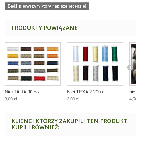
Bądź pierwszym który napisze recenzję!
PRODUKTY POWIĄZANE
Nici TALIA 30 do ...
Nici TEXAR 200 el...
nici l
3,00 zł
3,00 zł
4,50 z
KLIENCI KTÓRZY ZAKUPILI TEN PRODUKT
KUPILI RÓWNIEŻ: