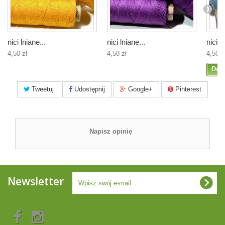
nici lniane...
nici lniane...
nici l
4,50 zł
4,50 zł
4,50 z
Dod
Tweetuj
Udostępnij
Google+
Pinterest
Napisz opinię
Newsletter