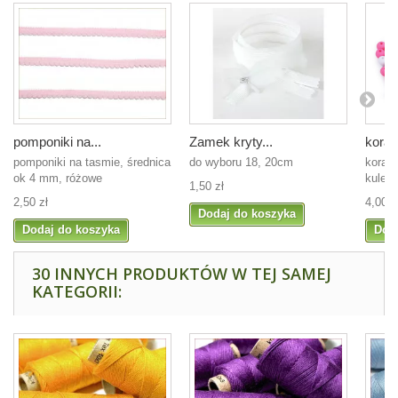
pomponiki na...
Zamek kryty...
koralik
pomponiki na tasmie, średnica
do wyboru 18, 20cm
korali
ok 4 mm, różowe
kulecz
1,50 zł
2,50 zł
4,00 z
Dodaj do koszyka
Dodaj do koszyka
Dod
30 INNYCH PRODUKTÓW W TEJ SAMEJ
KATEGORII: