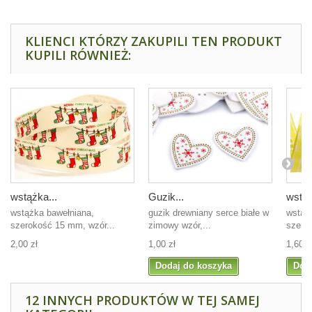
KLIENCI KTÓRZY ZAKUPILI TEN PRODUKT
KUPILI RÓWNIEŻ:
wstążka...
Guzik...
wstąż
wstążka bawełniana,
guzik drewniany serce białe w
wstąż
szerokość 15 mm, wzór...
zimowy wzór,...
szer.2
2,00 zł
1,00 zł
1,60 z
Dodaj do koszyka
Dod
12 INNYCH PRODUKTÓW W TEJ SAMEJ