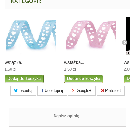
KATEGORII:
wstążka...
wstążka...
wstąż
1,50 zł
1,50 zł
2,00 z
Dodaj do koszyka
Dodaj do koszyka
Dod
Tweetuj
Udostępnij
Google+
Pinterest
Napisz opinię