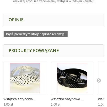
większej ilości nie zapewniamy wstążki w jednym kawałku
OPINIE
Bądź pierwszym który napisze recenzję!
PRODUKTY POWIĄZANE
wstążka satynowa ...
wstążka satynowa ...
wstąż
1,00 zł
1,00 zł
1,00 z