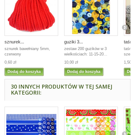
sznurek...
guziki 3...
taśma
sznurek bawełniany 5mm,
zestaw 200 guzików w 3
taśma
czerwony
wielkościach: 11-15-20...
szerok
0,60 zł
10,00 zł
1,50 z
Dodaj do koszyka
Dodaj do koszyka
Dod
30 INNYCH PRODUKTÓW W TEJ SAMEJ
KATEGORII: