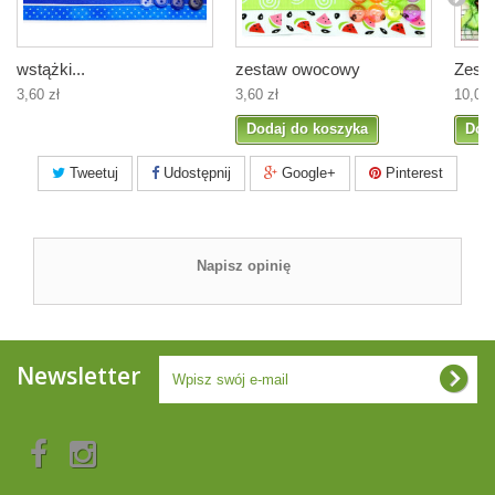
wstążki...
zestaw owocowy
Zesta
3,60 zł
3,60 zł
10,00 
Dodaj do koszyka
Dod
Tweetuj
Udostępnij
Google+
Pinterest
Napisz opinię
Newsletter