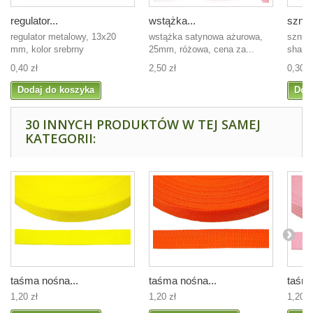
regulator...
wstążka...
sznur
regulator metalowy, 13x20
wstążka satynowa ażurowa,
sznur
mm, kolor srebrny
25mm, różowa, cena za...
shamb
0,40 zł
2,50 zł
0,30 z
Dodaj do koszyka
Dod
30 INNYCH PRODUKTÓW W TEJ SAMEJ
KATEGORII:
taśma nośna...
taśma nośna...
taśma
1,20 zł
1,20 zł
1,20 z