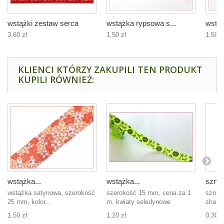
wstążki zestaw serca
wstążka rypsowa s...
wstąż
3,60 zł
1,50 zł
1,50 z
KLIENCI KTÓRZY ZAKUPILI TEN PRODUKT
KUPILI RÓWNIEŻ:
wstążka...
wstążka...
sznur
wstążka satynowa, szerokość
szerokość 15 mm, cena za 1
sznur
25 mm, kolor...
m, kwiaty seledynowe
shamb
1,50 zł
1,20 zł
0,30 z