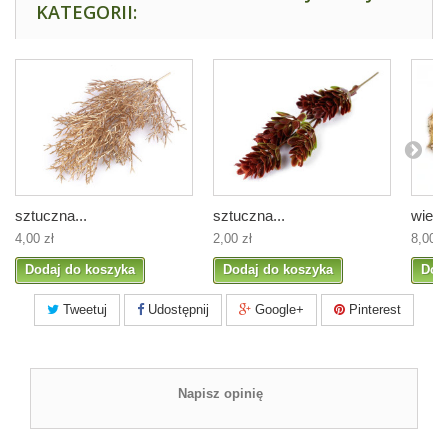
KATEGORII:
sztuczna...
sztuczna...
wienie
4,00 zł
2,00 zł
8,00 z
Dodaj do koszyka
Dodaj do koszyka
Dod
Tweetuj
Udostępnij
Google+
Pinterest
Napisz opinię