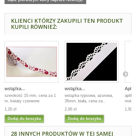
KLIENCI KTÓRZY ZAKUPILI TEN PRODUKT
KUPILI RÓWNIEŻ:
wstążka...
wstążka...
Aplika
szerokość 15 mm, cena za 1
wstążka rypsowa, ażurowa,
aplika
m, kwiaty czerwone
35mm, biała, cena za...
motyle
1,20 zł
2,00 zł
1,50 z
Dodaj do koszyka
Dodaj do koszyka
28 INNYCH PRODUKTÓW W TEJ SAMEJ