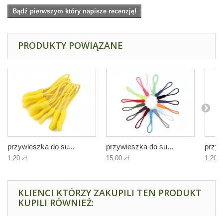
Bądź pierwszym który napisze recenzję!
PRODUKTY POWIĄZANE
przywieszka do su...
przywieszka do su...
przyw
1,20 zł
15,00 zł
1,20 z
KLIENCI KTÓRZY ZAKUPILI TEN PRODUKT
KUPILI RÓWNIEŻ: