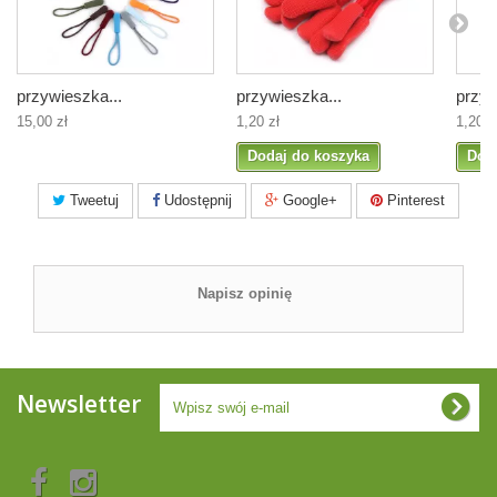
przywieszka...
przywieszka...
przyw
15,00 zł
1,20 zł
1,20 z
Dodaj do koszyka
Dod
Tweetuj
Udostępnij
Google+
Pinterest
Napisz opinię
Newsletter