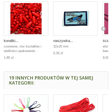
koraliki...
naszywka...
ściąg
czerwone, mix kształtów i
32x20 mm
elsty
wielkości,opakowanie...
bawełn
0,30 zł
1,80 zł
9,00 z
19 INNYCH PRODUKTÓW W TEJ SAMEJ
KATEGORII: