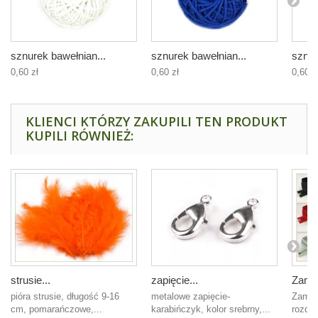
sznurek bawełnian...
sznurek bawełnian...
sznur
0,60 zł
0,60 zł
0,60 z
KLIENCI KTÓRZY ZAKUPILI TEN PRODUKT
KUPILI RÓWNIEŻ:
strusie...
zapięcie...
Zamek
pióra strusie, długość 9-16
metalowe zapięcie-
Zamek 
cm, pomarańczowe,...
karabińczyk, kolor srebrny,...
rozdzi