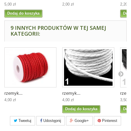
5,00 zł
2,00 zł
2,20 z
Dodaj do koszyka
Dod
9 INNYCH PRODUKTÓW W TEJ SAMEJ
KATEGORII:
rzemyk...
rzemyk...
rzemy
4,00 zł
4,00 zł
3,50 z
Dodaj do koszyka
Dod
Tweetuj
Udostępnij
Google+
Pinterest