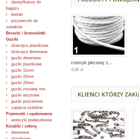
identyfikatory do
bagażu
breloki
przywieszki do
suwaków
Broszki i bransoletki
Guziki
dziecięce plastikowe
dziecięce drewniane
guziki drewniane
rzemyk pleciony z...
guziki plastikowe
4,00 zł
guziki 11mm
guziki 15mm
guziki 20mm
guziki zestawy mix
KLIENCI KTÓRZY ZAKU
guziki wizytowe
guziki pościelowe
zapięcia ozdobne
Pojemniki i opakowania
woreczki podarunkowe
Koraliki i cekiny
drewniane
plastikowe