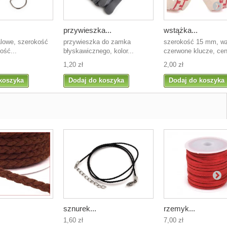
przywieszka...
wstążka...
alowe, szerokość
przywieszka do zamka
szerokość 15 mm, wz
ość...
błyskawicznego, kolor...
czerwone klucze, cen
1,20 zł
2,00 zł
koszyka
Dodaj do koszyka
Dodaj do koszyka
sznurek...
rzemyk...
1,60 zł
7,00 zł