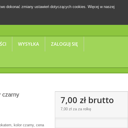
two dokonać zmiany ustawień dotyczących cookies. Więcej w naszej
Koszyk
(pusty)
ŚCI
WYSYŁKA
ZALOGUJ SIĘ
y czarny
7,00 zł
brutto
7,00 zł
za za rolkę
okatem, kolor czarny, cena