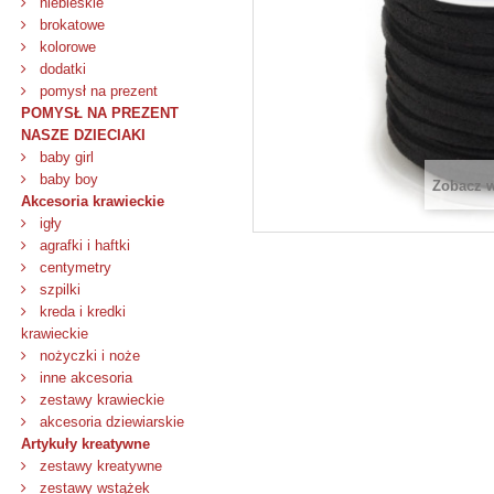
niebieskie
brokatowe
kolorowe
dodatki
pomysł na prezent
POMYSŁ NA PREZENT
NASZE DZIECIAKI
baby girl
baby boy
Zobacz 
Akcesoria krawieckie
igły
agrafki i haftki
centymetry
szpilki
kreda i kredki
krawieckie
nożyczki i noże
inne akcesoria
zestawy krawieckie
akcesoria dziewiarskie
Artykuły kreatywne
zestawy kreatywne
zestawy wstążek