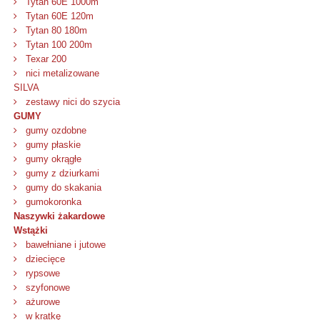
Tytan 60E 1000m
Tytan 60E 120m
Tytan 80 180m
Tytan 100 200m
Texar 200
nici metalizowane
SILVA
zestawy nici do szycia
GUMY
gumy ozdobne
gumy płaskie
gumy okrągłe
gumy z dziurkami
gumy do skakania
gumokoronka
Naszywki żakardowe
Wstążki
bawełniane i jutowe
dziecięce
rypsowe
szyfonowe
ażurowe
w kratkę