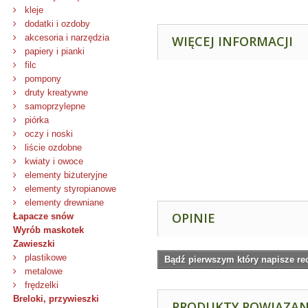
kleje
dodatki i ozdoby
akcesoria i narzędzia
WIĘCEJ INFORMACJI
papiery i pianki
filc
pompony
druty kreatywne
samoprzylepne
piórka
oczy i noski
liście ozdobne
kwiaty i owoce
elementy biżuteryjne
elementy styropianowe
elementy drewniane
OPINIE
Łapacze snów
Wyrób maskotek
Zawieszki
plastikowe
Bądź pierwszym który napisze re
metalowe
frędzelki
Breloki, przywieszki
PRODUKTY POWIĄZA