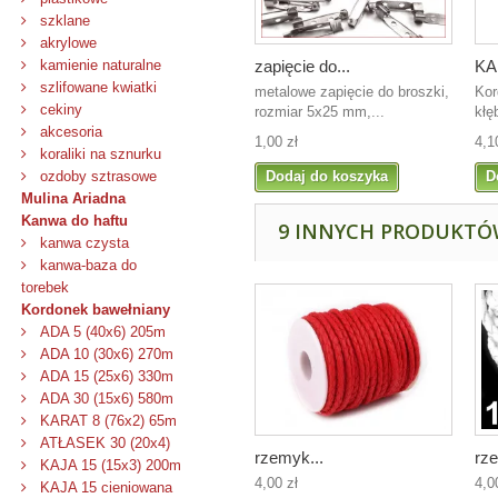
szklane
akrylowe
zapięcie do...
KA
kamienie naturalne
szlifowane kwiatki
metalowe zapięcie do broszki,
Kor
cekiny
rozmiar 5x25 mm,...
kłę
akcesoria
1,00 zł
4,1
koraliki na sznurku
Dodaj do koszyka
D
ozdoby sztrasowe
Mulina Ariadna
Kanwa do haftu
9 INNYCH PRODUKTÓW
kanwa czysta
kanwa-baza do
torebek
Kordonek bawełniany
ADA 5 (40x6) 205m
ADA 10 (30x6) 270m
ADA 15 (25x6) 330m
ADA 30 (15x6) 580m
KARAT 8 (76x2) 65m
ATŁASEK 30 (20x4)
rzemyk...
rze
KAJA 15 (15x3) 200m
4,00 zł
4,0
KAJA 15 cieniowana