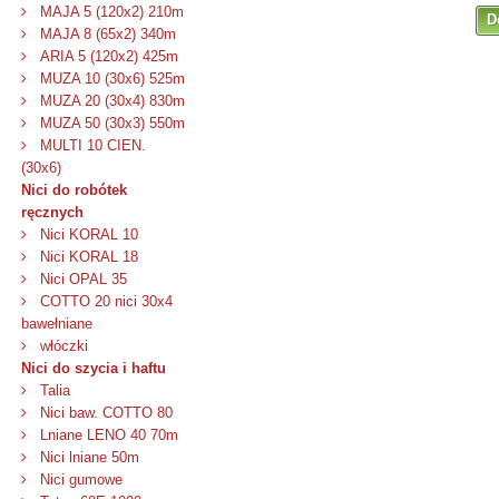
MAJA 5 (120x2) 210m
D
MAJA 8 (65x2) 340m
ARIA 5 (120x2) 425m
MUZA 10 (30x6) 525m
MUZA 20 (30x4) 830m
MUZA 50 (30x3) 550m
MULTI 10 CIEN.
(30x6)
Nici do robótek
ręcznych
Nici KORAL 10
Nici KORAL 18
Nici OPAL 35
COTTO 20 nici 30x4
bawełniane
włóczki
Nici do szycia i haftu
Talia
Nici baw. COTTO 80
Lniane LENO 40 70m
Nici lniane 50m
Nici gumowe