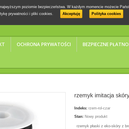
 na najwyższym poziomie bezpieczeństwa. W każdym momencie możecie Pańs
tykę prywatności i pliki cookies.
Akceptuję
Polityka cookies
KT
OCHRONA PRYWATOŚCI
BEZPIECZNE PŁATNO
rzemyk imitacja skór
Indeks:
rzem-rol-czar
Stan:
Nowy produkt
rzemyk płaski z eko-skóry z br