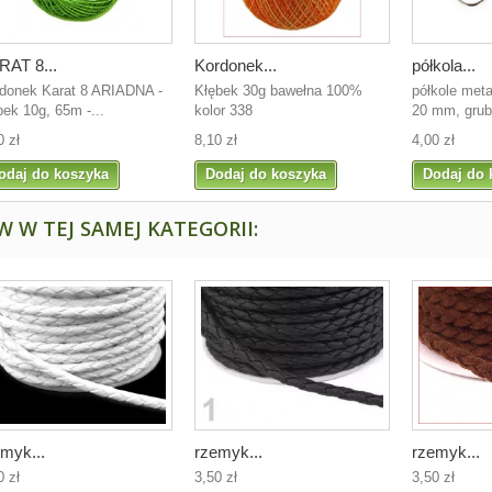
RAT 8...
Kordonek...
półkola...
donek Karat 8 ARIADNA -
Kłębek 30g bawełna 100%
półkole met
bek 10g, 65m -...
kolor 338
20 mm, grub
0 zł
8,10 zł
4,00 zł
odaj do koszyka
Dodaj do koszyka
Dodaj do 
 W TEJ SAMEJ KATEGORII:
myk...
rzemyk...
rzemyk...
0 zł
3,50 zł
3,50 zł