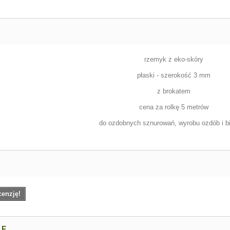
rzemyk z eko-skóry
płaski - szerokość 3 mm
z brokatem
cena za rolkę 5 metrów
do ozdobnych sznurowań, wyrobu ozdób i biż
cenzję!
NE