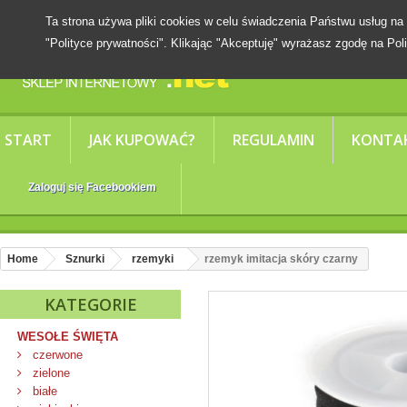
Ta strona używa pliki cookies w celu świadczenia Państwu usług
"Polityce prywatności". Klikając "Akceptuję" wyrażasz zgodę na Poli
START
JAK KUPOWAĆ?
REGULAMIN
KONTA
Zaloguj się Facebookiem
Home
Sznurki
rzemyki
rzemyk imitacja skóry czarny
KATEGORIE
WESOŁE ŚWIĘTA
czerwone
zielone
białe