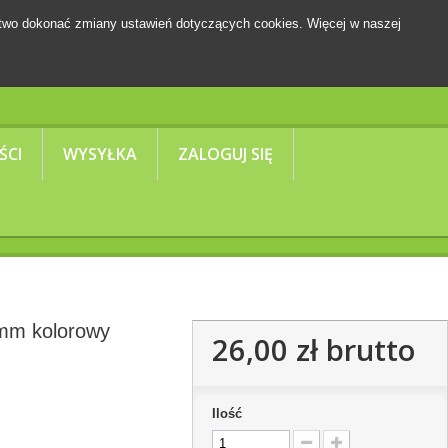
two dokonać zmiany ustawień dotyczących cookies. Więcej w naszej
Koszyk
(pusty)
ŚCI
WYSYŁKA
ZALOGUJ SIĘ
 mm kolorowy
26,00 zł
brutto
Ilość