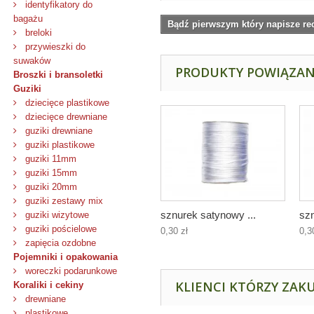
identyfikatory do
bagażu
Bądź pierwszym który napisze re
breloki
przywieszki do
suwaków
PRODUKTY POWIĄZA
Broszki i bransoletki
Guziki
dziecięce plastikowe
dziecięce drewniane
guziki drewniane
guziki plastikowe
guziki 11mm
guziki 15mm
guziki 20mm
guziki zestawy mix
sznurek satynowy ...
szn
guziki wizytowe
guziki pościelowe
0,30 zł
0,3
zapięcia ozdobne
Pojemniki i opakowania
woreczki podarunkowe
KLIENCI KTÓRZY ZAKU
Koraliki i cekiny
drewniane
plastikowe