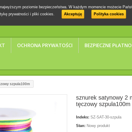
 na najwyższym poziomie bezpieczeństwa. W każdym momencie możecie Pańs
tykę prywatności i pliki cookies.
Akceptuję
Polityka cookies
KT
OCHRONA PRYWATOŚCI
BEZPIECZNE PŁATNO
czowy szpula100m
sznurek satynowy 2
tęczowy szpula100m
Indeks:
SZ-SAT-30-szpula
Stan:
Nowy produkt