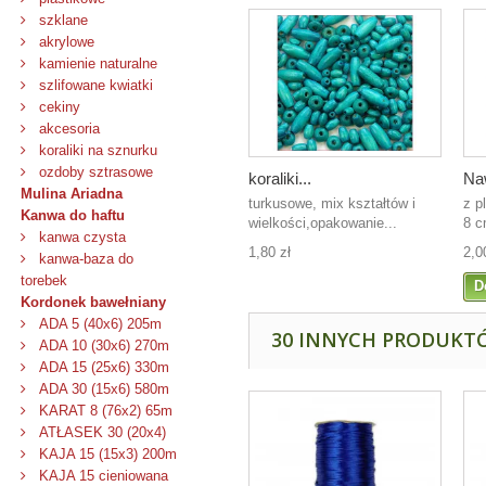
szklane
akrylowe
kamienie naturalne
szlifowane kwiatki
cekiny
akcesoria
koraliki na sznurku
ozdoby sztrasowe
koraliki...
Naw
Mulina Ariadna
turkusowe, mix kształtów i
z p
Kanwa do haftu
wielkości,opakowanie...
8 
kanwa czysta
1,80 zł
2,0
kanwa-baza do
torebek
D
Kordonek bawełniany
ADA 5 (40x6) 205m
30 INNYCH PRODUKTÓ
ADA 10 (30x6) 270m
ADA 15 (25x6) 330m
ADA 30 (15x6) 580m
KARAT 8 (76x2) 65m
ATŁASEK 30 (20x4)
KAJA 15 (15x3) 200m
KAJA 15 cieniowana