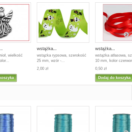
..
wstążka...
wstążka...
ioł, wielkość
wstązka rypsowa, szerokość
wstążka atłasowa, s
lor...
25 mm, wzór -...
10 mm, kolor czerwo
2,00 zł
0,50 zł
koszyka
Dodaj do koszyka