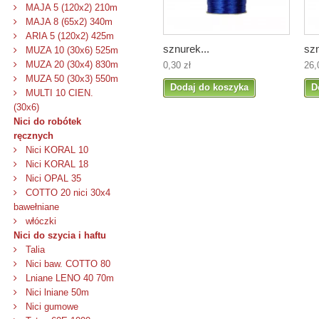
MAJA 5 (120x2) 210m
MAJA 8 (65x2) 340m
ARIA 5 (120x2) 425m
sznurek...
szn
MUZA 10 (30x6) 525m
MUZA 20 (30x4) 830m
0,30 zł
26,
MUZA 50 (30x3) 550m
Dodaj do koszyka
D
MULTI 10 CIEN.
(30x6)
Nici do robótek
ręcznych
Nici KORAL 10
Nici KORAL 18
Nici OPAL 35
COTTO 20 nici 30x4
bawełniane
włóczki
Nici do szycia i haftu
Talia
Nici baw. COTTO 80
Lniane LENO 40 70m
Nici lniane 50m
Nici gumowe