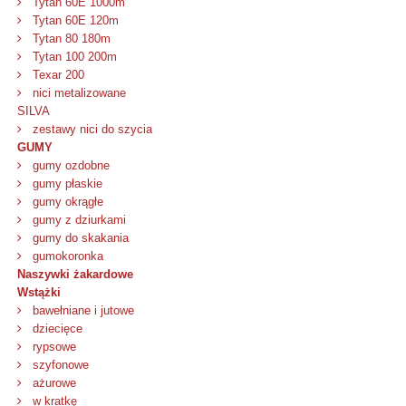
Tytan 60E 1000m
Tytan 60E 120m
Tytan 80 180m
Tytan 100 200m
Texar 200
nici metalizowane
SILVA
zestawy nici do szycia
GUMY
gumy ozdobne
gumy płaskie
gumy okrągłe
gumy z dziurkami
gumy do skakania
gumokoronka
Naszywki żakardowe
Wstążki
bawełniane i jutowe
dziecięce
rypsowe
szyfonowe
ażurowe
w kratkę