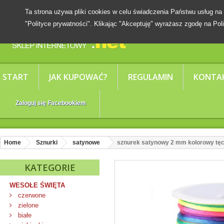
Ta strona używa pliki cookies w celu świadczenia Państwu usług
"Polityce prywatności". Klikając "Akceptuję" wyrażasz zgodę na Poli
START
JAK KUPOWAĆ?
REGULAMIN
KONTA
Zaloguj się Facebookiem
Home
Sznurki
satynowe
sznurek satynowy 2 mm kolorowy tę
KATEGORIE
WESOŁE ŚWIĘTA
czerwone
zielone
białe