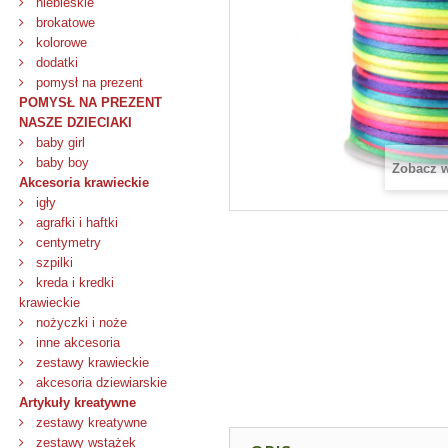
niebieskie
brokatowe
kolorowe
dodatki
pomysł na prezent
POMYSŁ NA PREZENT
NASZE DZIECIAKI
baby girl
baby boy
Zobacz 
Akcesoria krawieckie
igły
agrafki i haftki
centymetry
szpilki
kreda i kredki
krawieckie
nożyczki i noże
inne akcesoria
zestawy krawieckie
akcesoria dziewiarskie
Artykuły kreatywne
zestawy kreatywne
zestawy wstążek