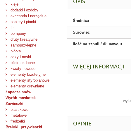
OPIS
kleje
dodatki i ozdoby
akcesoria i narzędzia
Średnica
papiery i pianki
filc
Surowiec
pompony
druty kreatywne
Ilość na szpuli / dł. nawoju
samoprzylepne
piórka
oczy i noski
liście ozdobne
WIĘCEJ INFORMACJI
kwiaty i owoce
elementy biżuteryjne
elementy styropianowe
elementy drewniane
Łapacze snów
Wyrób maskotek
wyko
Zawieszki
plastikowe
metalowe
frędzelki
OPINIE
Breloki, przywieszki