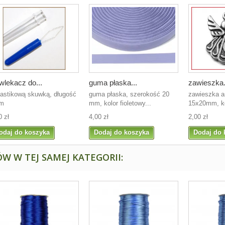
lekacz do...
guma płaska...
zawieszka.
lastikową skuwką, długość
guma płaska, szerokość 20
zawieszka an
cm
mm, kolor fioletowy...
15x20mm, ko
0 zł
4,00 zł
2,00 zł
odaj do koszyka
Dodaj do koszyka
Dodaj do 
W W TEJ SAMEJ KATEGORII: