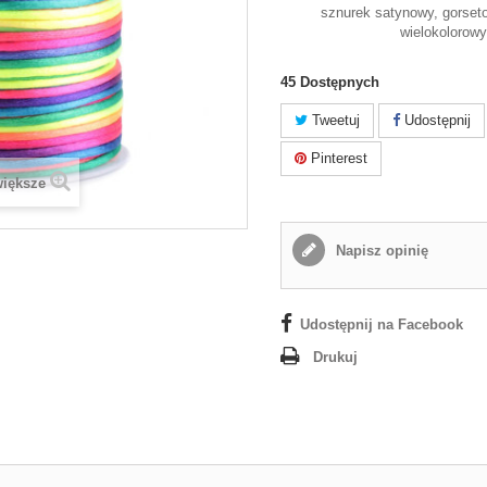
sznurek satynowy, gorset
wielokolorow
45
Dostępnych
Tweetuj
Udostępnij
Pinterest
większe
Napisz opinię
Udostępnij na Facebook
Drukuj