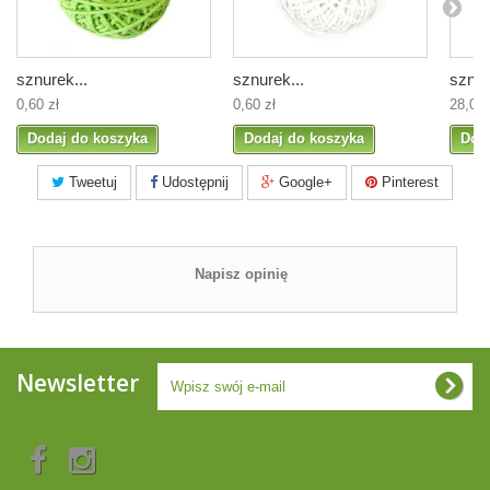
sznurek...
sznurek...
sznur
0,60 zł
0,60 zł
28,00 
Dodaj do koszyka
Dodaj do koszyka
Dod
Tweetuj
Udostępnij
Google+
Pinterest
Napisz opinię
Newsletter