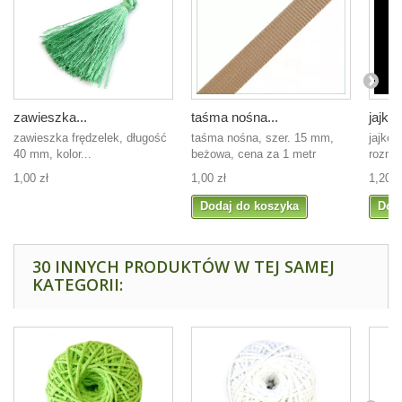
zawieszka...
taśma nośna...
jajko..
zawieszka frędzelek, długość
taśma nośna, szer. 15 mm,
jajko 
40 mm, kolor...
beżowa, cena za 1 metr
rozmia
1,00 zł
1,00 zł
1,20 z
Dodaj do koszyka
Dod
30 INNYCH PRODUKTÓW W TEJ SAMEJ
KATEGORII: