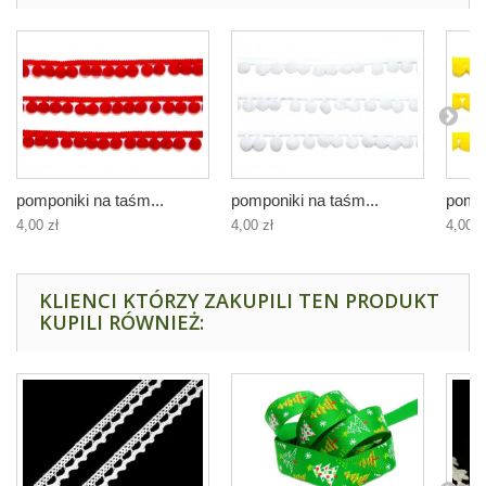
pomponiki na taśm...
pomponiki na taśm...
pompo
4,00 zł
4,00 zł
4,00 z
KLIENCI KTÓRZY ZAKUPILI TEN PRODUKT
KUPILI RÓWNIEŻ: