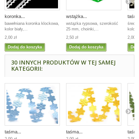
koronka...
wstążka...
taśma
bawełniana koronka klockowa,
wstązka rypsowa, szerokość
średn
kolor biały,...
25 mm, choinki,...
kolor 
2,00 zł
2,50 zł
2,00 z
Dodaj do koszyka
Dodaj do koszyka
Dod
30 INNYCH PRODUKTÓW W TEJ SAMEJ
KATEGORII:
taśma...
taśma...
taśma
2,00 zł
2,00 zł
2,00 z