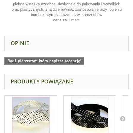
piękna wstążka ozdobna, doskonała do pakowania i wszelkich
prac plastycznych, znajduje również zastosowanie przy robieniu
bombek styropianowych tzw. karczochów
cena za 1 metr
OPINIE
Bądź pierwszym który napisze recenzję!
PRODUKTY POWIĄZANE