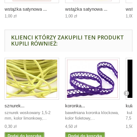
wstążka satynowa ...
wstążka satynowa ...
wstąż
1,00 zł
1,00 zł
1,00 z
KLIENCI KTÓRZY ZAKUPILI TEN PRODUKT
KUPILI RÓWNIEŻ:
sznurek...
koronka...
kula..
sznurek woskowany 1,5-2
bawełniana koronka klockowa,
kula s
mm, kolor limonkowy,...
kolor fioletowy,...
7,5 cm
0,30 zł
4,50 zł
1,50 z
Dodaj do koszyka
Dodaj do koszyka