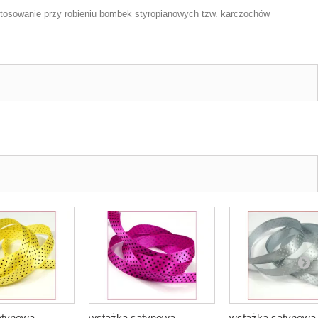
stosowanie przy robieniu bombek styropianowych tzw. karczochów
tynowa ...
wstążka satynowa ...
wstążka satynowa .