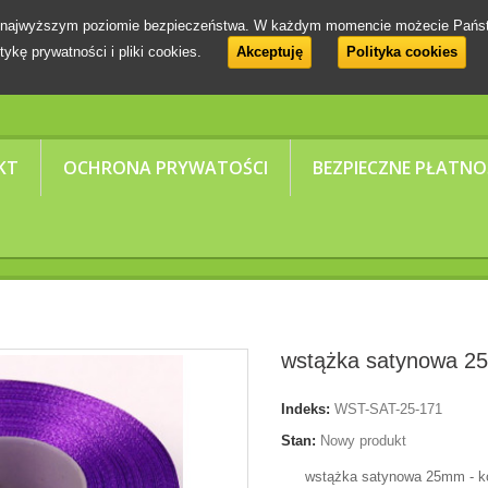
 na najwyższym poziomie bezpieczeństwa. W każdym momencie możecie Pańs
tykę prywatności i pliki cookies.
Akceptuję
Polityka cookies
KT
OCHRONA PRYWATOŚCI
BEZPIECZNE PŁATNO
wstążka satynowa 25 
Indeks:
WST-SAT-25-171
Stan:
Nowy produkt
wstążka satynowa 25mm - ko