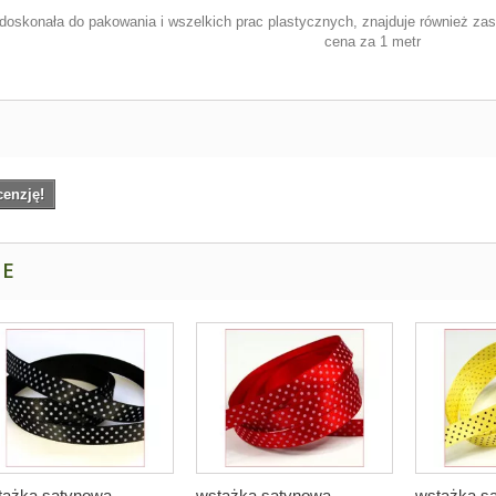
doskonała do pakowania i wszelkich prac plastycznych, znajduje również za
cena za 1 metr
cenzję!
NE
ążka satynowa ...
wstążka satynowa ...
wstążka sa