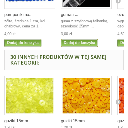
pomponiki na...
guma z...
ozdob
żółte, średnica 1 cm, kol.
guma z szyfonową falbanką,
wypuk
chabrowy, cena za 1...
szerokość 25mm,...
ozdoba
4,00 zł
3,00 zł
4,50 z
Dodaj do koszyka
Dodaj do koszyka
Dod
30 INNYCH PRODUKTÓW W TEJ SAMEJ
KATEGORII:
guziki 15mm...
guziki 15mm...
guzik
1,20 zł
1,20 zł
1,20 z