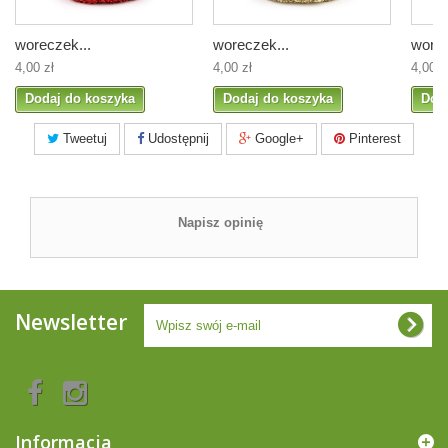
woreczek...
woreczek...
worec
4,00 zł
4,00 zł
4,00 z
Dodaj do koszyka
Dodaj do koszyka
Dod
Tweetuj
Udostępnij
Google+
Pinterest
Napisz opinię
Newsletter
Informacja