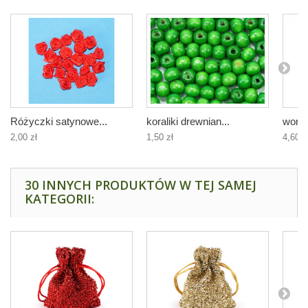
Różyczki satynowe...
koraliki drewnian...
worec
2,00 zł
1,50 zł
4,60 z
30 INNYCH PRODUKTÓW W TEJ SAMEJ
KATEGORII: