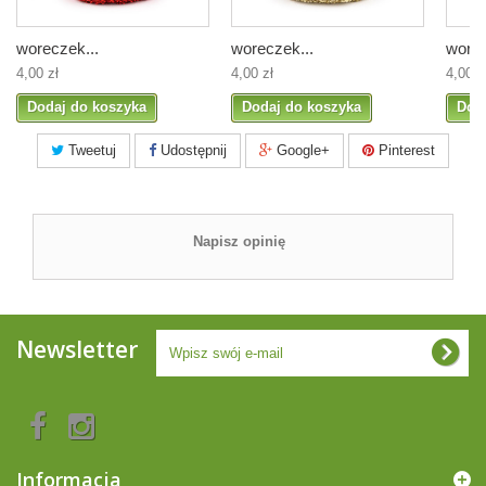
woreczek...
woreczek...
worec
4,00 zł
4,00 zł
4,00 z
Dodaj do koszyka
Dodaj do koszyka
Dod
Tweetuj
Udostępnij
Google+
Pinterest
Napisz opinię
Newsletter
Informacja