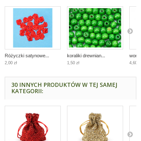
Różyczki satynowe...
koraliki drewnian...
worec
2,00 zł
1,50 zł
4,60 z
30 INNYCH PRODUKTÓW W TEJ SAMEJ
KATEGORII: