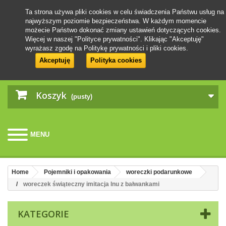
Ta strona używa pliki cookies w celu świadczenia Państwu usług na
najwyższym poziomie bezpieczeństwa. W każdym momencie
możecie Państwo dokonać zmiany ustawień dotyczących cookies.
Więcej w naszej "Polityce prywatności". Klikając "Akceptuję"
wyrażasz zgodę na Politykę prywatności i pliki cookies.
Akceptuję
Polityka cookies
Koszyk
(pusty)
MENU
Home
Pojemniki i opakowania
woreczki podarunkowe
woreczek świąteczny imitacja lnu z bałwankami
KATEGORIE