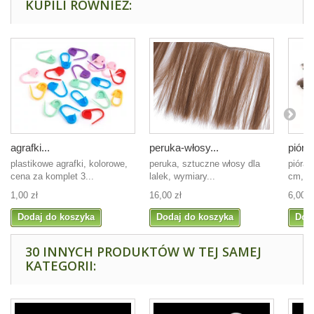
KUPILI RÓWNIEŻ:
agrafki...
peruka-włosy...
pióra
plastikowe agrafki, kolorowe,
peruka, sztuczne włosy dla
pióra 
cena za komplet 3...
lalek, wymiary...
cm, b
1,00 zł
16,00 zł
6,00 z
Dodaj do koszyka
Dodaj do koszyka
Dod
30 INNYCH PRODUKTÓW W TEJ SAMEJ
KATEGORII: