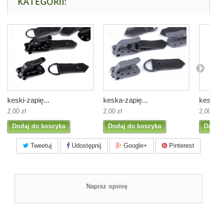
KATEGORII:
keski-zapię...
keska-zapię...
keska
2,00 zł
2,00 zł
2,00 z
Dodaj do koszyka
Dodaj do koszyka
Dod
Tweetuj
Udostępnij
Google+
Pinterest
Napisz opinię