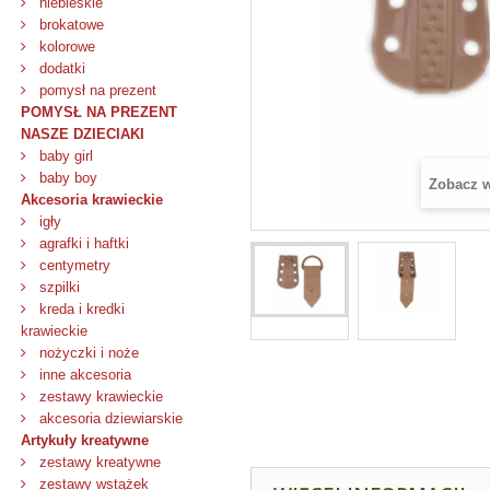
niebieskie
brokatowe
kolorowe
dodatki
pomysł na prezent
POMYSŁ NA PREZENT
NASZE DZIECIAKI
baby girl
baby boy
Zobacz 
Akcesoria krawieckie
igły
agrafki i haftki
centymetry
szpilki
kreda i kredki
krawieckie
nożyczki i noże
inne akcesoria
zestawy krawieckie
akcesoria dziewiarskie
Artykuły kreatywne
zestawy kreatywne
zestawy wstążek