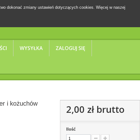
two dokonać zmiany ustawień dotyczących cookies. Więcej w naszej
Koszyk
(pusty)
ŚCI
WYSYŁKA
ZALOGUJ SIĘ
ter i kożuchów
2,00 zł
brutto
Ilość