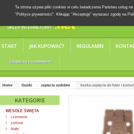
Ta strona używa pliki cookies w celu świadczenia Państwu usług
"Polityce prywatności". Klikając "Akceptuję" wyrażasz zgodę na Poli
START
JAK KUPOWAĆ?
REGULAMIN
KONTA
Zaloguj się Facebookiem
Home
Guziki
zapięcia ozdobne
keska-zapięcie do futer i koż
KATEGORIE
WESOŁE ŚWIĘTA
czerwone
zielone
białe