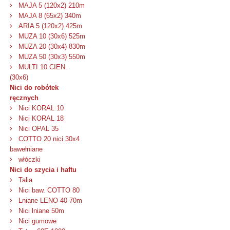
MAJA 5 (120x2) 210m
MAJA 8 (65x2) 340m
ARIA 5 (120x2) 425m
MUZA 10 (30x6) 525m
MUZA 20 (30x4) 830m
MUZA 50 (30x3) 550m
MULTI 10 CIEN.
(30x6)
Nici do robótek
ręcznych
Nici KORAL 10
Nici KORAL 18
Nici OPAL 35
COTTO 20 nici 30x4
bawełniane
włóczki
Nici do szycia i haftu
Talia
Nici baw. COTTO 80
Lniane LENO 40 70m
Nici lniane 50m
Nici gumowe