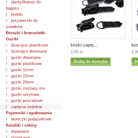
identyfikatory do
bagażu
breloki
przywieszki do
suwaków
Broszki i bransoletki
Guziki
keski-zapię...
kes
dziecięce plastikowe
dziecięce drewniane
2,00 zł
2,0
guziki drewniane
Dodaj do koszyka
D
guziki plastikowe
guziki 11mm
guziki 15mm
guziki 20mm
guziki zestawy mix
guziki wizytowe
guziki pościelowe
zapięcia ozdobne
Pojemniki i opakowania
woreczki podarunkowe
Koraliki i cekiny
drewniane
plastikowe