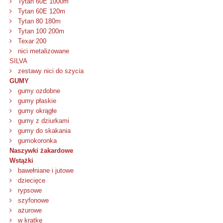
Tytan 60E 1000m
Tytan 60E 120m
Tytan 80 180m
Tytan 100 200m
Texar 200
nici metalizowane
SILVA
zestawy nici do szycia
GUMY
gumy ozdobne
gumy płaskie
gumy okrągłe
gumy z dziurkami
gumy do skakania
gumokoronka
Naszywki żakardowe
Wstążki
bawełniane i jutowe
dziecięce
rypsowe
szyfonowe
ażurowe
w kratkę