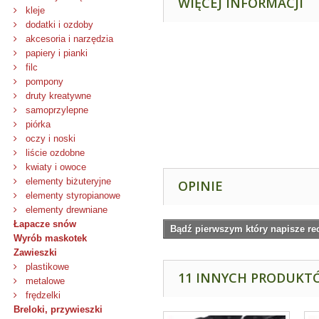
WIĘCEJ INFORMACJI
kleje
dodatki i ozdoby
akcesoria i narzędzia
papiery i pianki
filc
pompony
druty kreatywne
samoprzylepne
piórka
oczy i noski
liście ozdobne
kwiaty i owoce
elementy biżuteryjne
OPINIE
elementy styropianowe
elementy drewniane
Łapacze snów
Bądź pierwszym który napisze re
Wyrób maskotek
Zawieszki
plastikowe
11 INNYCH PRODUKTÓ
metalowe
frędzelki
Breloki, przywieszki