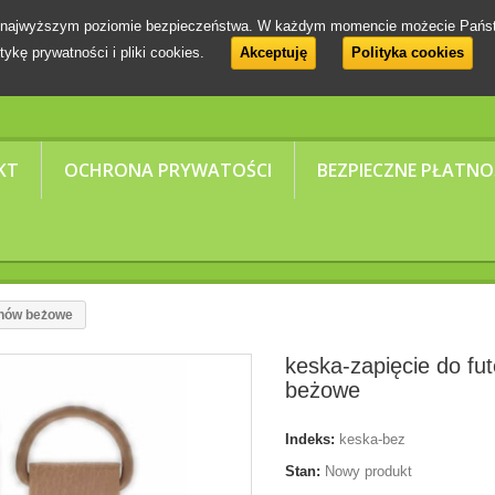
 na najwyższym poziomie bezpieczeństwa. W każdym momencie możecie Pańs
tykę prywatności i pliki cookies.
Akceptuję
Polityka cookies
KT
OCHRONA PRYWATOŚCI
BEZPIECZNE PŁATNO
uchów beżowe
keska-zapięcie do fu
beżowe
Indeks:
keska-bez
Stan:
Nowy produkt