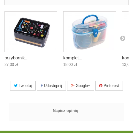
przybornik...
komplet...
kompl
27,00 zł
18,00 zł
13,00 
Tweetuj
Udostępnij
Google+
Pinterest
Napisz opinię