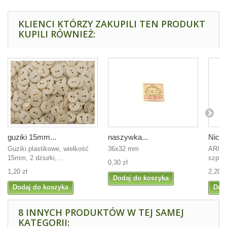
KLIENCI KTÓRZY ZAKUPILI TEN PRODUKT
KUPILI RÓWNIEŻ:
guziki 15mm...
naszywka...
Nici 
Guziki plastikowe, wielkość
36x32 mm
ARIAD
15mm, 2 dziurki,...
szpul
0,30 zł
1,20 zł
2,20 z
Dodaj do koszyka
Dodaj do koszyka
Dod
8 INNYCH PRODUKTÓW W TEJ SAMEJ
KATEGORII: