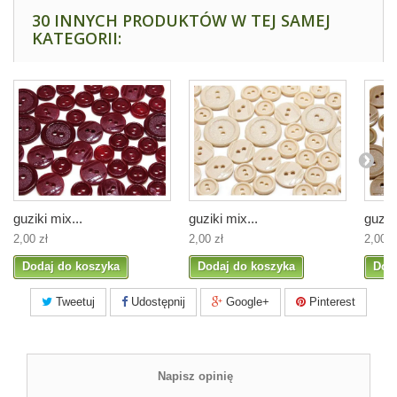
30 INNYCH PRODUKTÓW W TEJ SAMEJ
KATEGORII:
guziki mix...
guziki mix...
guziki
2,00 zł
2,00 zł
2,00 z
Dodaj do koszyka
Dodaj do koszyka
Dod
Tweetuj
Udostępnij
Google+
Pinterest
Napisz opinię