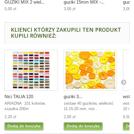
GUZIKI MIX 2 wiel...
guziki 15mm MIX -...
guzik
5,00 zł
3,00 zł
3,00 z
KLIENCI KTÓRZY ZAKUPILI TEN PRODUKT
KUPILI RÓWNIEŻ:
Nici TALIA 120
guziki 3...
wstąż
ARIADNA 101 kolorów,
zestaw 40 guzików, wielkość
wstąż
szpulka 200m
11-15-20 mm, mix...
10 mm
2,20 zł
2,00 zł
0,50 z
Dodaj do koszyka
Dodaj do koszyka
Dod