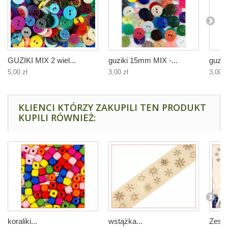
GUZIKI MIX 2 wiel...
guziki 15mm MIX -...
guzik
5,00 zł
3,00 zł
3,00 z
KLIENCI KTÓRZY ZAKUPILI TEN PRODUKT
KUPILI RÓWNIEŻ:
koraliki...
wstążka...
Zesta