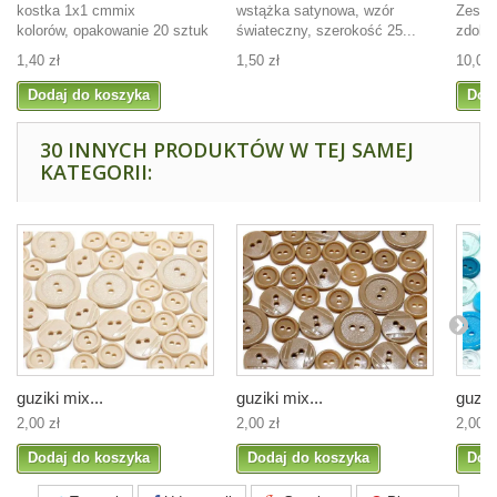
kostka 1x1 cmmix
wstążka satynowa, wzór
Zesta
kolorów, opakowanie 20 sztuk
świateczny, szerokość 25...
zdobie
1,40 zł
1,50 zł
10,00 
Dodaj do koszyka
Dod
30 INNYCH PRODUKTÓW W TEJ SAMEJ
KATEGORII:
guziki mix...
guziki mix...
guziki
2,00 zł
2,00 zł
2,00 z
Dodaj do koszyka
Dodaj do koszyka
Dod