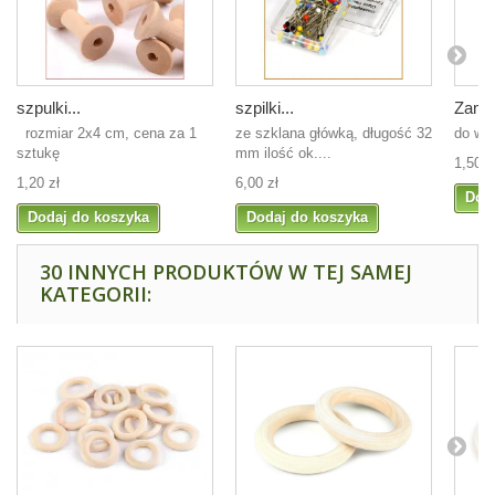
szpulki...
szpilki...
Zamek
rozmiar 2x4 cm, cena za 1
ze szklana główką, długość 32
do wy
sztukę
mm ilość ok....
1,50 z
1,20 zł
6,00 zł
Dod
Dodaj do koszyka
Dodaj do koszyka
30 INNYCH PRODUKTÓW W TEJ SAMEJ
KATEGORII: