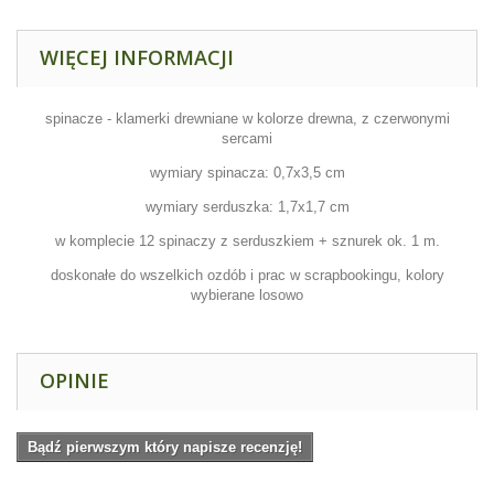
WIĘCEJ INFORMACJI
spinacze - klamerki drewniane w kolorze drewna, z czerwonymi
sercami
wymiary spinacza: 0,7x3,5 cm
wymiary serduszka: 1,7x1,7 cm
w komplecie 12 spinaczy z serduszkiem + sznurek ok. 1 m.
doskonałe do wszelkich ozdób i prac w scrapbookingu, kolory
wybierane losowo
OPINIE
Bądź pierwszym który napisze recenzję!