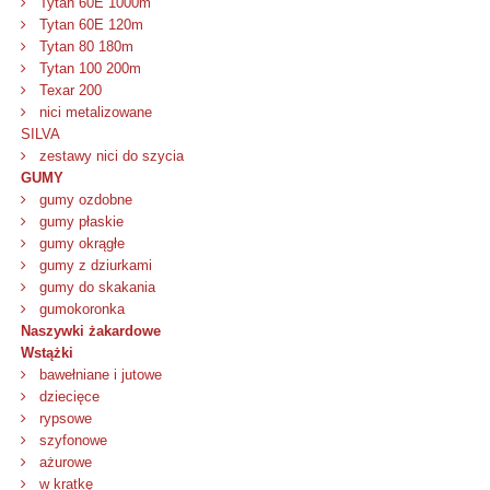
Tytan 60E 1000m
Tytan 60E 120m
Tytan 80 180m
Tytan 100 200m
Texar 200
nici metalizowane
SILVA
zestawy nici do szycia
GUMY
gumy ozdobne
gumy płaskie
gumy okrągłe
gumy z dziurkami
gumy do skakania
gumokoronka
Naszywki żakardowe
Wstążki
bawełniane i jutowe
dziecięce
rypsowe
szyfonowe
ażurowe
w kratkę