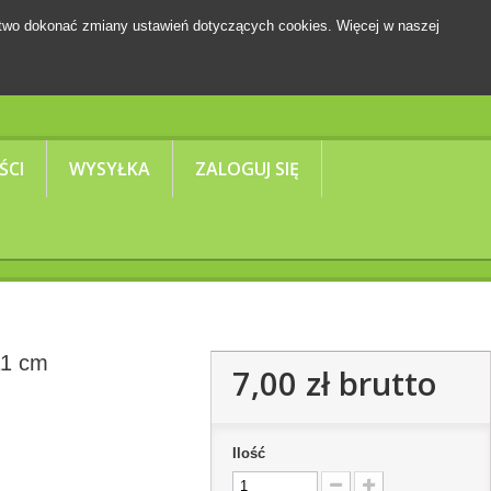
two dokonać zmiany ustawień dotyczących cookies. Więcej w naszej
Koszyk
(pusty)
ŚCI
WYSYŁKA
ZALOGUJ SIĘ
11 cm
7,00 zł
brutto
Ilość