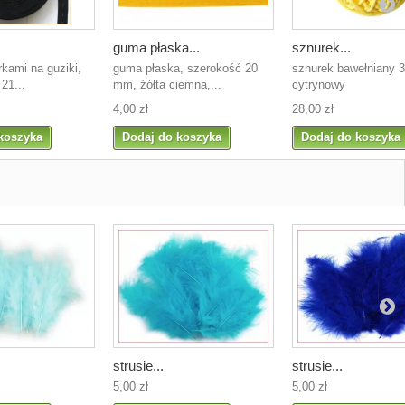
guma płaska...
sznurek...
kami na guziki,
guma płaska, szerokość 20
sznurek bawełniany 
21...
mm, żółta ciemna,...
cytrynowy
4,00 zł
28,00 zł
koszyka
Dodaj do koszyka
Dodaj do koszyka
strusie...
strusie...
5,00 zł
5,00 zł