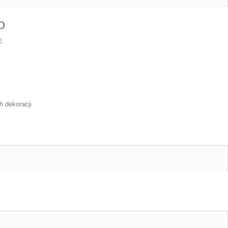
o
ć
h dekoracji