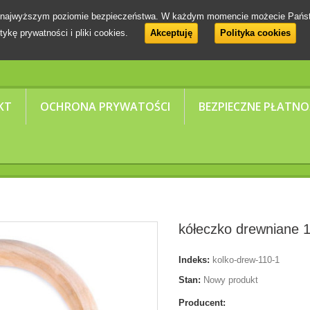
 na najwyższym poziomie bezpieczeństwa. W każdym momencie możecie Pańs
tykę prywatności i pliki cookies.
Akceptuję
Polityka cookies
KT
OCHRONA PRYWATOŚCI
BEZPIECZNE PŁATNO
kółeczko drewniane 
Indeks:
kolko-drew-110-1
Stan:
Nowy produkt
Producent: