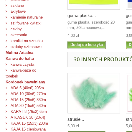
szklane
akrylowe
guma płaska...
gum
kamienie naturalne
guma płaska, szerokość 20
gum
szlifowane kwiatki
mm, żółta neonowa,...
mm,
cekiny
akcesoria
4,00 zł
3,0
koraliki na sznurku
Dodaj do koszyka
D
ozdoby sztrasowe
Mulina Ariadna
30 INNYCH PRODUKTÓ
Kanwa do haftu
kanwa czysta
kanwa-baza do
torebek
Kordonek bawełniany
ADA 5 (40x6) 205m
ADA 10 (30x6) 270m
ADA 15 (25x6) 330m
ADA 30 (15x6) 580m
KARAT 8 (76x2) 65m
ATŁASEK 30 (20x4)
strusie...
str
KAJA 15 (15x3) 200m
5,00 zł
5,0
KAJA 15 cieniowana