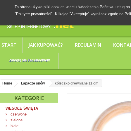
Ta strona używa pliki cookies w celu świadczenia Państwu usług
"Polityce prywatności". Klikając "Akceptuję" wyrażasz zgodę na Poli
START
JAK KUPOWAĆ?
REGULAMIN
KONTA
Zaloguj się Facebookiem
Home
Łapacze snów
kółeczko drewniane 11 cm
KATEGORIE
WESOŁE ŚWIĘTA
czerwone
zielone
białe