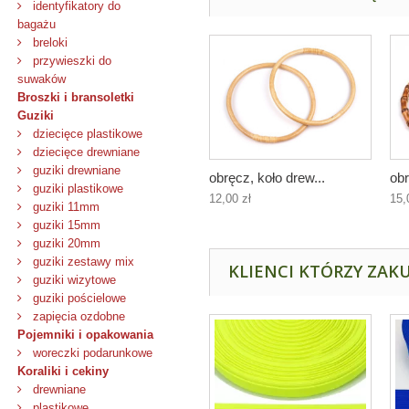
identyfikatory do
bagażu
breloki
przywieszki do
suwaków
Broszki i bransoletki
Guziki
dziecięce plastikowe
dziecięce drewniane
guziki drewniane
obręcz, koło drew...
obr
guziki plastikowe
12,00 zł
15,
guziki 11mm
guziki 15mm
guziki 20mm
guziki zestawy mix
KLIENCI KTÓRZY ZAKU
guziki wizytowe
guziki pościelowe
zapięcia ozdobne
Pojemniki i opakowania
woreczki podarunkowe
Koraliki i cekiny
drewniane
plastikowe