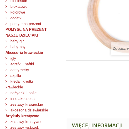
niebieskie
brokatowe
kolorowe
dodatki
pomysł na prezent
POMYSŁ NA PREZENT
NASZE DZIECIAKI
baby girl
baby boy
Zobacz 
Akcesoria krawieckie
igły
agrafki i haftki
centymetry
szpilki
kreda i kredki
krawieckie
nożyczki i noże
inne akcesoria
zestawy krawieckie
akcesoria dziewiarskie
Artykuły kreatywne
zestawy kreatywne
WIĘCEJ INFORMACJI
zestawy wstążek