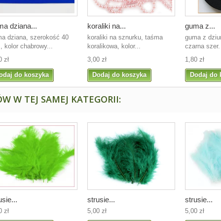
a dziana...
koraliki na...
guma z...
a dziana, szerokość 40
koraliki na sznurku, taśma
guma z dziur
 kolor chabrowy...
koralikowa, kolor...
czarna szer. 
0 zł
3,00 zł
1,80 zł
odaj do koszyka
Dodaj do koszyka
Dodaj do 
W W TEJ SAMEJ KATEGORII:
usie...
strusie...
strusie...
0 zł
5,00 zł
5,00 zł