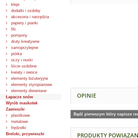
kleje
dodatki i ozdoby
akcesoria i narzędzia
papiery i pianki
filc
pompony
druty kreatywne
samoprzylepne
piórka
oczy i noski
liście ozdobne
kwiaty i owoce
elementy biżuteryjne
elementy styropianowe
elementy drewniane
OPINIE
Łapacze snów
Wyrób maskotek
Zawieszki
Bądź pierwszym który napisze re
plastikowe
metalowe
frędzelki
Breloki, przywieszki
PRODUKTY POWIĄZA