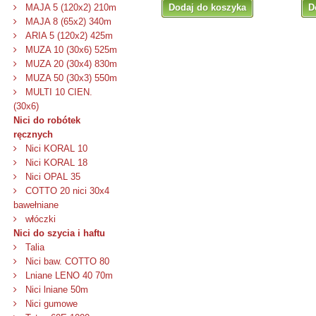
Dodaj do koszyka
D
MAJA 5 (120x2) 210m
MAJA 8 (65x2) 340m
ARIA 5 (120x2) 425m
MUZA 10 (30x6) 525m
MUZA 20 (30x4) 830m
MUZA 50 (30x3) 550m
MULTI 10 CIEN.
(30x6)
Nici do robótek
ręcznych
Nici KORAL 10
Nici KORAL 18
Nici OPAL 35
COTTO 20 nici 30x4
bawełniane
włóczki
Nici do szycia i haftu
Talia
Nici baw. COTTO 80
Lniane LENO 40 70m
Nici lniane 50m
Nici gumowe