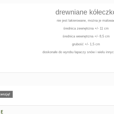
drewniane kółeczk
nie jest lakierowane, można je malowa
średnica zewnętrzna +/- 11 cm
średnica wewnętrzna +/- 8,5 cm
grubość +/- 1,5 cm
doskonałe do wyrobu łapaczy snów i wielu innyc
cenzję!
NE