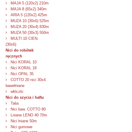
MAJA 5 (120x2) 210m
MAJA 8 (65x2) 340m
ARIA 5 (120x2) 425m
MUZA 10 (30x6) 525m
MUZA 20 (30x4) 830m
MUZA 50 (30x3) 550m
MULTI 10 CIEN.
(30x6)
Nici do robótek
ręcznych
Nici KORAL 10
Nici KORAL 18
Nici OPAL 35
COTTO 20 nici 30x4
bawełniane
włóczki
Nici do szycia i haftu
Talia
Nici baw. COTTO 80
Lniane LENO 40 70m
Nici lniane 50m
Nici gumowe