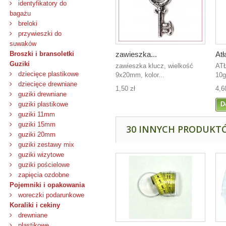
identyfikatory do
bagażu
breloki
przywieszki do
suwaków
zawieszka...
Atł
Broszki i bransoletki
Guziki
zawieszka klucz, wielkość
ATŁ
dziecięce plastikowe
9x20mm, kolor...
10g
dziecięce drewniane
1,50 zł
4,6
guziki drewniane
D
guziki plastikowe
guziki 11mm
guziki 15mm
30 INNYCH PRODUKTÓ
guziki 20mm
guziki zestawy mix
guziki wizytowe
guziki pościelowe
zapięcia ozdobne
Pojemniki i opakowania
woreczki podarunkowe
Koraliki i cekiny
drewniane
plastikowe