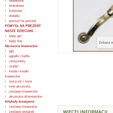
niebieskie
brokatowe
kolorowe
dodatki
pomysł na prezent
POMYSŁ NA PREZENT
NASZE DZIECIAKI
baby girl
baby boy
Zobacz 
Akcesoria krawieckie
igły
agrafki i haftki
centymetry
szpilki
kreda i kredki
krawieckie
nożyczki i noże
inne akcesoria
zestawy krawieckie
akcesoria dziewiarskie
Artykuły kreatywne
zestawy kreatywne
WIĘCEJ INFORMACJI
zestawy wstążek