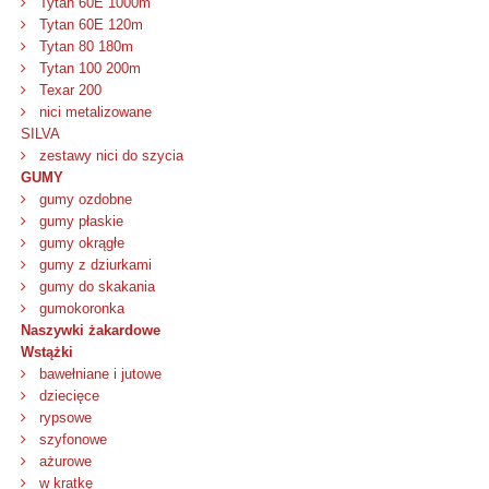
Tytan 60E 1000m
Tytan 60E 120m
Tytan 80 180m
Tytan 100 200m
Texar 200
nici metalizowane
SILVA
zestawy nici do szycia
GUMY
gumy ozdobne
gumy płaskie
gumy okrągłe
gumy z dziurkami
gumy do skakania
gumokoronka
Naszywki żakardowe
Wstążki
bawełniane i jutowe
dziecięce
rypsowe
szyfonowe
ażurowe
w kratkę