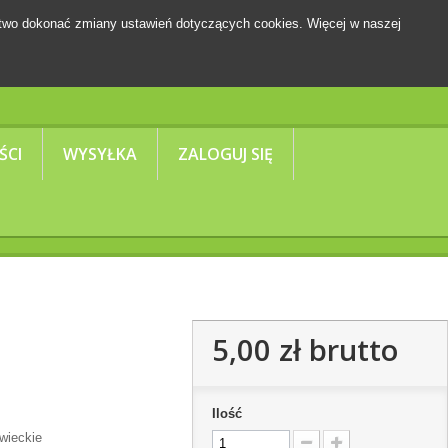
two dokonać zmiany ustawień dotyczących cookies. Więcej w naszej
Koszyk
(pusty)
ŚCI
WYSYŁKA
ZALOGUJ SIĘ
5,00 zł
brutto
Ilość
wieckie