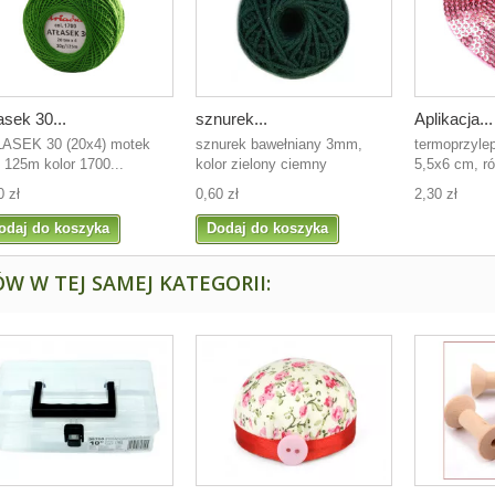
asek 30...
sznurek...
Aplikacja...
ASEK 30 (20x4) motek
sznurek bawełniany 3mm,
termoprzylep
 125m kolor 1700...
kolor zielony ciemny
5,5x6 cm, ró
0 zł
0,60 zł
2,30 zł
odaj do koszyka
Dodaj do koszyka
W W TEJ SAMEJ KATEGORII: