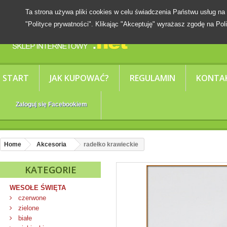
Ta strona używa pliki cookies w celu świadczenia Państwu usług
"Polityce prywatności". Klikając "Akceptuję" wyrażasz zgodę na Poli
START
JAK KUPOWAĆ?
REGULAMIN
KONTA
Zaloguj się Facebookiem
Home
Akcesoria
radełko krawieckie
KATEGORIE
WESOŁE ŚWIĘTA
czerwone
zielone
białe