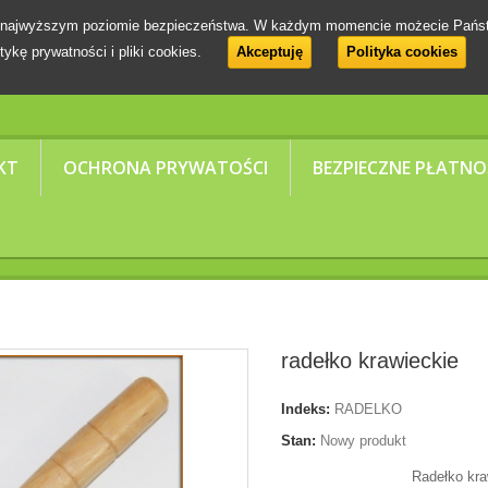
 na najwyższym poziomie bezpieczeństwa. W każdym momencie możecie Pańs
tykę prywatności i pliki cookies.
Akceptuję
Polityka cookies
KT
OCHRONA PRYWATOŚCI
BEZPIECZNE PŁATNO
radełko krawieckie
Indeks:
RADELKO
Stan:
Nowy produkt
Radełko kra