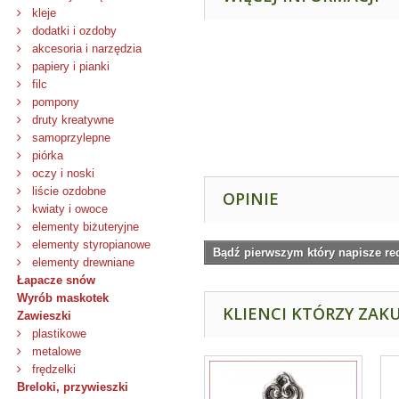
kleje
dodatki i ozdoby
akcesoria i narzędzia
papiery i pianki
filc
pompony
druty kreatywne
samoprzylepne
piórka
oczy i noski
liście ozdobne
OPINIE
kwiaty i owoce
elementy biżuteryjne
elementy styropianowe
Bądź pierwszym który napisze re
elementy drewniane
Łapacze snów
Wyrób maskotek
KLIENCI KTÓRZY ZAKU
Zawieszki
plastikowe
metalowe
frędzelki
Breloki, przywieszki