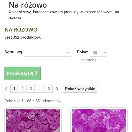
Na różowo
Kolor różowy, kategoria zawiera produkty w kolorze różowym, na
różowo
NA RÓŻOWO
Jest 351 produktów.
Sortuj wg
Pokaż
na stronę
Porównaj (
0
)
1
2
3
...
6
Pokaż wszystkie
Pokazuje 1 - 66 z 351 elementów