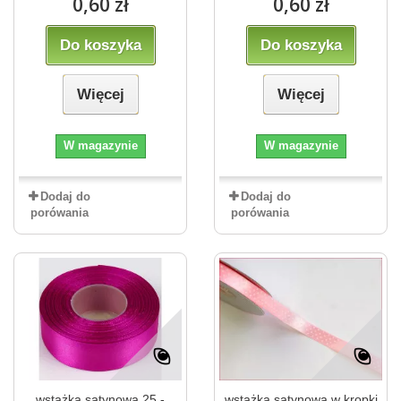
0,60 zł
0,60 zł
Do koszyka
Do koszyka
Więcej
Więcej
W magazynie
W magazynie
Dodaj do
Dodaj do
porówania
porówania
wstążka satynowa 25 -
wstążka satynowa w kropki