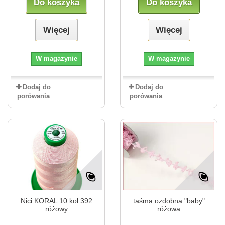
Do koszyka
Do koszyka
Więcej
Więcej
W magazynie
W magazynie
Dodaj do
Dodaj do
porówania
porówania
Nici KORAL 10 kol.392
taśma ozdobna "baby"
różowy
różowa