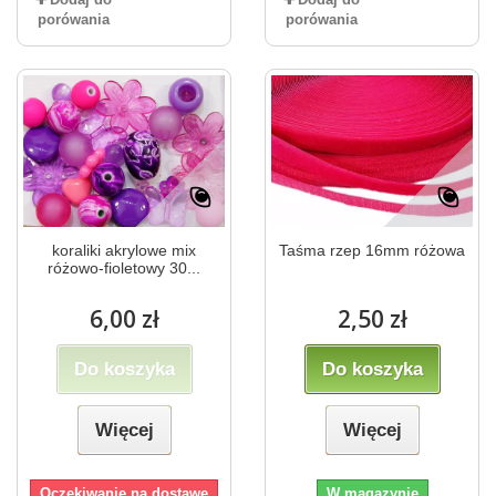
porówania
porówania
koraliki akrylowe mix
Taśma rzep 16mm różowa
różowo-fioletowy 30...
6,00 zł
2,50 zł
Do koszyka
Do koszyka
Więcej
Więcej
Oczekiwanie na dostawę
W magazynie