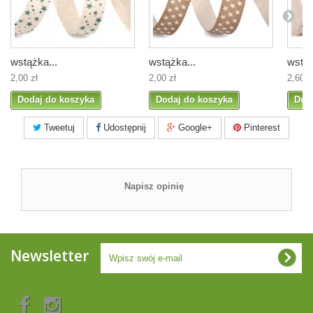
wstążka...
wstążka...
wstąż
2,00 zł
2,00 zł
2,60 z
Dodaj do koszyka
Dodaj do koszyka
Dod
Tweetuj
Udostępnij
Google+
Pinterest
Napisz opinię
Newsletter