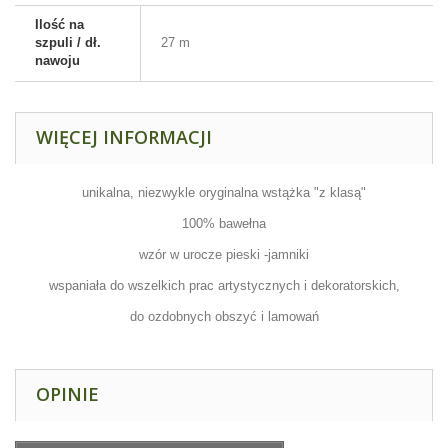
Ilość na
szpuli / dł.
27 m
nawoju
WIĘCEJ INFORMACJI
unikalna, niezwykle oryginalna wstążka "z klasą"
100% bawełna
wzór w urocze pieski -jamniki
wspaniała do wszelkich prac artystycznych i dekoratorskich,
do ozdobnych obszyć i lamowań
OPINIE