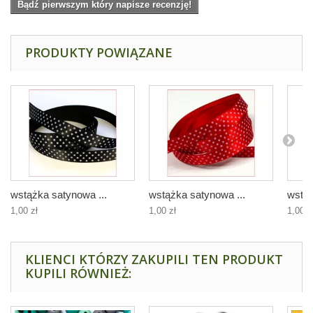
Bądź pierwszym który napisze recenzję!
PRODUKTY POWIĄZANE
wstążka satynowa ...
wstążka satynowa ...
wstąż
1,00 zł
1,00 zł
1,00 z
KLIENCI KTÓRZY ZAKUPILI TEN PRODUKT
KUPILI RÓWNIEŻ: