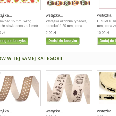
ążka...
wstążka...
wstążka...
rokość 15 mm, wzór,
Wstążka ozdobna rypsowa,
PROMOCJA!!
ołe sówki cena za 1 metr
szerokość 20 mm, cena...
mm, cena za
0 zł
2,00 zł
10,00 zł
odaj do koszyka
Dodaj do koszyka
Dodaj do 
W W TEJ SAMEJ KATEGORII:
ążka...
wstążka...
wstążka...