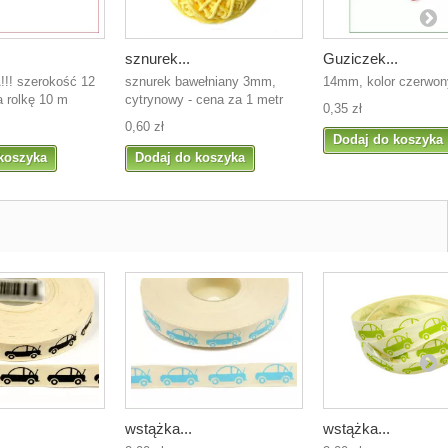
sznurek...
Guziczek...
! szerokość 12
sznurek bawełniany 3mm,
14mm, kolor czerwon
 rolkę 10 m
cytrynowy - cena za 1 metr
0,35 zł
0,60 zł
Dodaj do koszyka
koszyka
Dodaj do koszyka
wstążka...
wstążka...