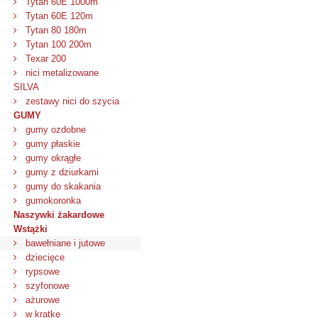
Tytan 60E 1000m
Tytan 60E 120m
Tytan 80 180m
Tytan 100 200m
Texar 200
nici metalizowane
SILVA
zestawy nici do szycia
GUMY
gumy ozdobne
gumy płaskie
gumy okrągłe
gumy z dziurkami
gumy do skakania
gumokoronka
Naszywki żakardowe
Wstążki
bawełniane i jutowe
dziecięce
rypsowe
szyfonowe
ażurowe
w kratkę