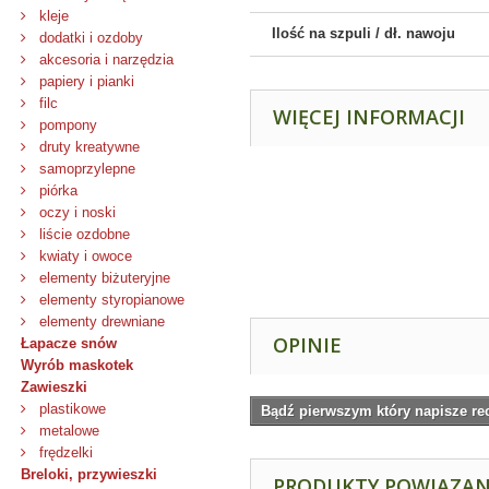
kleje
Ilość na szpuli / dł. nawoju
dodatki i ozdoby
akcesoria i narzędzia
papiery i pianki
filc
WIĘCEJ INFORMACJI
pompony
druty kreatywne
samoprzylepne
piórka
oczy i noski
liście ozdobne
kwiaty i owoce
elementy biżuteryjne
elementy styropianowe
elementy drewniane
OPINIE
Łapacze snów
Wyrób maskotek
Zawieszki
plastikowe
Bądź pierwszym który napisze re
metalowe
frędzelki
Breloki, przywieszki
PRODUKTY POWIĄZA