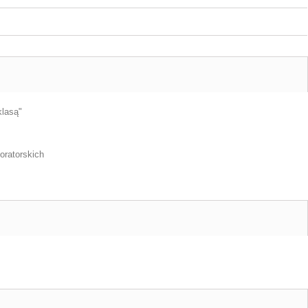
klasą"
oratorskich