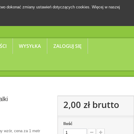
two dokonać zmiany ustawień dotyczących cookies. Więcej w naszej
Koszyk
(pusty)
ŚCI
WYSYŁKA
ZALOGUJ SIĘ
lki
2,00 zł
brutto
Ilość
y wzór, cena za 1 metr