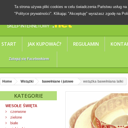
Ta strona używa pliki cookies w celu świadczenia Państwu usług
"Polityce prywatności". Klikając "Akceptuję" wyrażasz zgodę na Poli
START
JAK KUPOWAĆ?
REGULAMIN
KONTA
Zaloguj się Facebookiem
Home
Wstążki
bawełniane i jutowe
wstążka bawełniana lalki
KATEGORIE
WESOŁE ŚWIĘTA
czerwone
zielone
białe