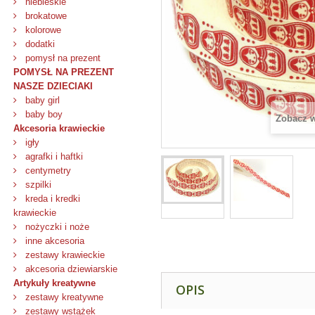
niebieskie
brokatowe
kolorowe
dodatki
pomysł na prezent
POMYSŁ NA PREZENT
NASZE DZIECIAKI
baby girl
baby boy
Zobacz 
Akcesoria krawieckie
igły
agrafki i haftki
centymetry
szpilki
kreda i kredki
krawieckie
nożyczki i noże
inne akcesoria
zestawy krawieckie
akcesoria dziewiarskie
Artykuły kreatywne
OPIS
zestawy kreatywne
zestawy wstążek