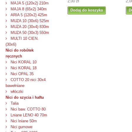
2,00 zł
2,0
MAJA 5 (120x2) 210m
MAJA 8 (65x2) 340m
Dodaj do koszyka
D
ARIA 5 (120x2) 425m
MUZA 10 (30x6) 525m
MUZA 20 (30x4) 830m
MUZA 50 (30x3) 550m
MULTI 10 CIEN.
(30x6)
Nici do robótek
ręcznych
Nici KORAL 10
Nici KORAL 18
Nici OPAL 35
COTTO 20 nici 30x4
bawełniane
włóczki
Nici do szycia i haftu
Talia
Nici baw. COTTO 80
Lniane LENO 40 70m
Nici lniane 50m
Nici gumowe