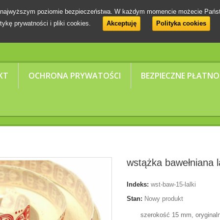
 na najwyższym poziomie bezpieczeństwa. W każdym momencie możecie Pańs
tykę prywatności i pliki cookies.
Akceptuję
Polityka cookies
KT
OCHRONA PRYWATOŚCI
BEZPIECZNE PŁATNO
wstążka bawełniana la
Indeks:
wst-baw-15-lalki
Stan:
Nowy produkt
szerokość 15 mm, oryginaln