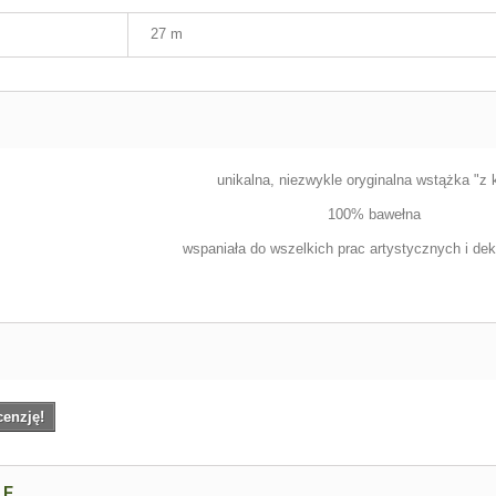
27 m
unikalna, niezwykle oryginalna wstążka "z 
100% bawełna
wspaniała do wszelkich prac artystycznych i dek
cenzję!
NE