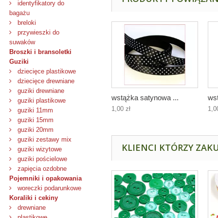
identyfikatory do
bagażu
breloki
przywieszki do
suwaków
Broszki i bransoletki
Guziki
dziecięce plastikowe
dziecięce drewniane
guziki drewniane
wstążka satynowa ...
wst
guziki plastikowe
1,00 zł
1,0
guziki 11mm
guziki 15mm
guziki 20mm
guziki zestawy mix
KLIENCI KTÓRZY ZAKU
guziki wizytowe
guziki pościelowe
zapięcia ozdobne
Pojemniki i opakowania
woreczki podarunkowe
Koraliki i cekiny
drewniane
plastikowe