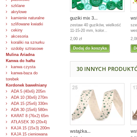
szklane
akrylowe
guziki mix 3...
wst
kamienie naturalne
szlifowane kwiatki
zestaw 40 guzików, wielkość
sze
cekiny
11-15-20 mm, kolor...
wes
akcesoria
2,00 zł
2,0
koraliki na sznurku
Dodaj do koszyka
D
ozdoby sztrasowe
Mulina Ariadna
Kanwa do haftu
kanwa czysta
30 INNYCH PRODUKTÓ
kanwa-baza do
torebek
Kordonek bawełniany
ADA 5 (40x6) 205m
ADA 10 (30x6) 270m
ADA 15 (25x6) 330m
ADA 30 (15x6) 580m
KARAT 8 (76x2) 65m
ATŁASEK 30 (20x4)
KAJA 15 (15x3) 200m
wstążka...
wst
KAJA 15 cieniowana