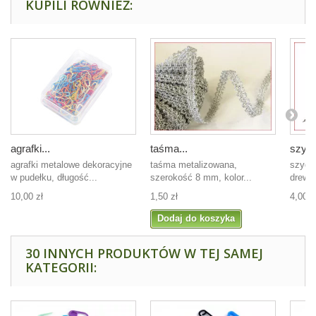
KUPILI RÓWNIEŻ:
agrafki...
taśma...
szydł
agrafki metalowe dekoracyjne
taśma metalizowana,
szydło
w pudełku, długość...
szerokość 8 mm, kolor...
drewn
10,00 zł
1,50 zł
4,00 z
Dodaj do koszyka
30 INNYCH PRODUKTÓW W TEJ SAMEJ
KATEGORII: