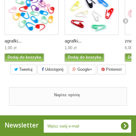
agrafki...
agrafki...
znaczn
1,00 zł
1,00 zł
6,00 z
Dodaj do koszyka
Dodaj do koszyka
Dod
Tweetuj
Udostępnij
Google+
Pinterest
Napisz opinię
Newsletter