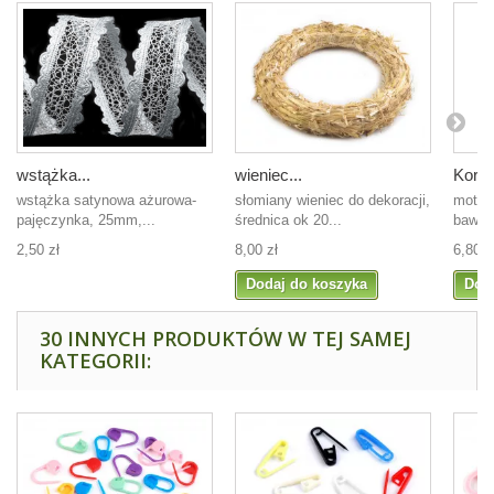
wstążka...
wieniec...
Kordo
wstążka satynowa ażurowa-
słomiany wieniec do dekoracji,
motek 
pajęczynka, 25mm,...
średnica ok 20...
baweł
2,50 zł
8,00 zł
6,80 z
Dodaj do koszyka
Dod
30 INNYCH PRODUKTÓW W TEJ SAMEJ
KATEGORII: