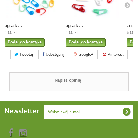
agrafki...
agrafki...
znaczn
1,00 zł
1,00 zł
6,00 z
Dodaj do koszyka
Dodaj do koszyka
Dod
Tweetuj
Udostępnij
Google+
Pinterest
Napisz opinię
Newsletter