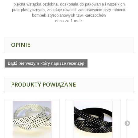
piękna wstążka ozdobna, doskonała do pakowania i wszelkich
prac plastycznych, znajduje również zastosowanie przy robieniu
bombek styropianowych tzw. karczochów
cena za 1 metr
OPINIE
Bądź pierwszym który napisze recenzję!
PRODUKTY POWIĄZANE