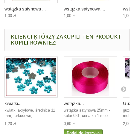
wstążka satynowa ...
wstążka satynowa ...
wstąż
1,00 zł
1,00 zł
1,00 z
KLIENCI KTÓRZY ZAKUPILI TEN PRODUKT
KUPILI RÓWNIEŻ:
kwiatki...
wstążka...
Guzic
kwiatki akrylowe, średnica 11
wstążka satynowa 25mm -
guzik 
mm, turkusowe,...
kolor 081, cena za 1 metr
motyle
1,20 zł
0,60 zł
2,00 z
Dodaj do koszyka