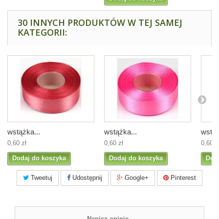
30 INNYCH PRODUKTÓW W TEJ SAMEJ
KATEGORII:
wstążka...
wstążka...
wstąż
0,60 zł
0,60 zł
0,60 z
Dodaj do koszyka
Dodaj do koszyka
Dod
Tweetuj
Udostępnij
Google+
Pinterest
Napisz opinię