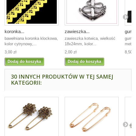
koronka...
zawieszka...
guma 
bawełniana koronka klockowa,
zawieszka kotwica, wielkość
guma 
kolor cytrynowy,...
18x24mm, kolor...
metali
3,00 zł
2,00 zł
8,50 z
Dodaj do koszyka
Dodaj do koszyka
30 INNYCH PRODUKTÓW W TEJ SAMEJ
KATEGORII: