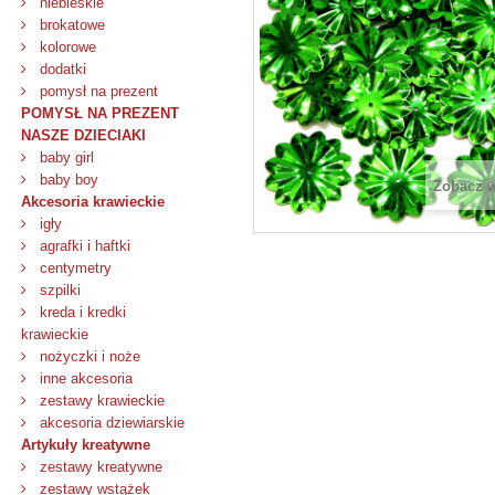
niebieskie
brokatowe
kolorowe
dodatki
pomysł na prezent
POMYSŁ NA PREZENT
NASZE DZIECIAKI
baby girl
baby boy
Zobacz 
Akcesoria krawieckie
igły
agrafki i haftki
centymetry
szpilki
kreda i kredki
krawieckie
nożyczki i noże
inne akcesoria
zestawy krawieckie
akcesoria dziewiarskie
Artykuły kreatywne
zestawy kreatywne
zestawy wstążek