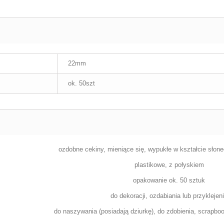
22mm
ok. 50szt
ozdobne cekiny,
mieniące się, wypukłe
w kształcie słon
plastikowe, z połyskiem
opakowanie ok. 50 sztuk
do dekoracji, ozdabiania lub przyklejen
do naszywania (posiadają dziurkę), do zdobienia, scrapbo