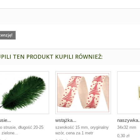
cenzję!
PILI TEN PRODUKT KUPILI RÓWNIEŻ:
usie...
wstążka...
naszywka..
ro strusie, długość 20-25
szerokość 15 mm, oryginalny
34x32 mm
 zielone...
wzór, cena za 1 metr
0,30 zł