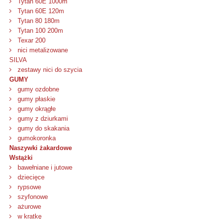
Tytan 60E 1000m
Tytan 60E 120m
Tytan 80 180m
Tytan 100 200m
Texar 200
nici metalizowane
SILVA
zestawy nici do szycia
GUMY
gumy ozdobne
gumy płaskie
gumy okrągłe
gumy z dziurkami
gumy do skakania
gumokoronka
Naszywki żakardowe
Wstążki
bawełniane i jutowe
dziecięce
rypsowe
szyfonowe
ażurowe
w kratkę