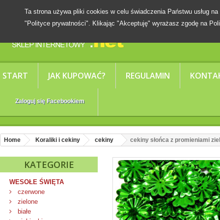
Ta strona używa pliki cookies w celu świadczenia Państwu usług
"Polityce prywatności". Klikając "Akceptuję" wyrażasz zgodę na Poli
START
JAK KUPOWAĆ?
REGULAMIN
KONTA
Zaloguj się Facebookiem
Home
Koraliki i cekiny
cekiny
cekiny słońca z promieniami zie
KATEGORIE
WESOŁE ŚWIĘTA
czerwone
zielone
białe