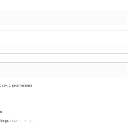
eczek z promieniami
ia
okingu i cardmakingu.