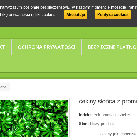
 na najwyższym poziomie bezpieczeństwa. W każdym momencie możecie Pańs
tykę prywatności i pliki cookies.
Akceptuję
Polityka cookies
KT
OCHRONA PRYWATOŚCI
BEZPIECZNE PŁATNO
lone
cekiny słońca z prom
Indeks:
cek-promienie-ziel-50
Stan:
Nowy produkt
cekiny jak słoneczk