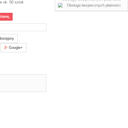
e ok. 50 sztuk
stawę,
dostępny
Google+