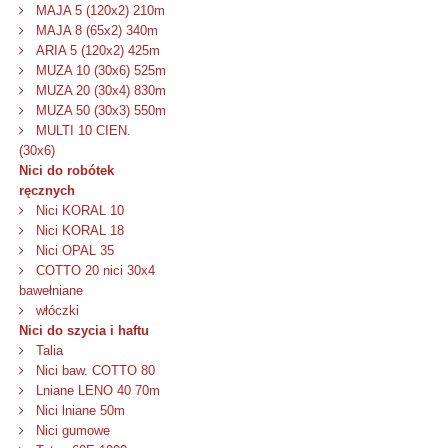
MAJA 5 (120x2) 210m
MAJA 8 (65x2) 340m
ARIA 5 (120x2) 425m
MUZA 10 (30x6) 525m
MUZA 20 (30x4) 830m
MUZA 50 (30x3) 550m
MULTI 10 CIEN.
(30x6)
Nici do robótek
ręcznych
Nici KORAL 10
Nici KORAL 18
Nici OPAL 35
COTTO 20 nici 30x4
bawełniane
włóczki
Nici do szycia i haftu
Talia
Nici baw. COTTO 80
Lniane LENO 40 70m
Nici lniane 50m
Nici gumowe