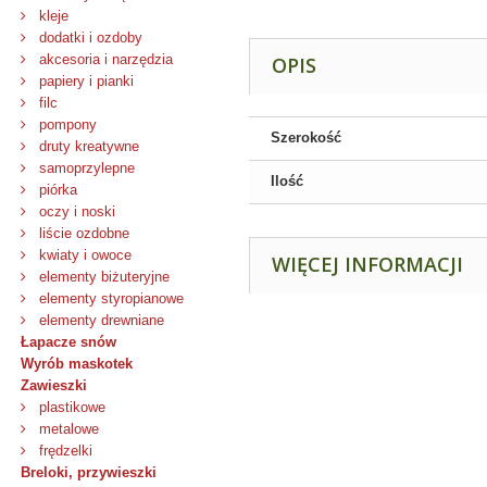
kleje
dodatki i ozdoby
akcesoria i narzędzia
OPIS
papiery i pianki
filc
pompony
Szerokość
druty kreatywne
samoprzylepne
Ilość
piórka
oczy i noski
liście ozdobne
kwiaty i owoce
WIĘCEJ INFORMACJI
elementy biżuteryjne
elementy styropianowe
elementy drewniane
Łapacze snów
Wyrób maskotek
Zawieszki
plastikowe
metalowe
frędzelki
Breloki, przywieszki