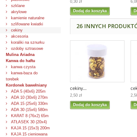
0,30 zł
6,0
szklane
Dodaj do koszyka
D
akrylowe
kamienie naturalne
szlifowane kwiatki
26 INNYCH PRODUKTÓ
cekiny
akcesoria
koraliki na sznurku
ozdoby sztrasowe
Mulina Ariadna
Kanwa do haftu
kanwa czysta
kanwa-baza do
torebek
Kordonek bawełniany
cekiny...
cek
ADA 5 (40x6) 205m
2,50 zł
2,5
ADA 10 (30x6) 270m
ADA 15 (25x6) 330m
Dodaj do koszyka
D
ADA 30 (15x6) 580m
KARAT 8 (76x2) 65m
ATŁASEK 30 (20x4)
KAJA 15 (15x3) 200m
KAJA 15 cieniowana