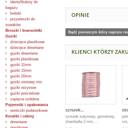
identyfikatory do
bagażu
breloki
OPINIE
przywieszki do
suwaków
Broszki i bransoletki
Bądź pierwszym który napisze re
Guziki
dziecięce plastikowe
dziecięce drewniane
KLIENCI KTÓRZY ZAKU
guziki drewniane
guziki plastikowe
guziki 11mm
guziki 15mm
guziki 20mm
guziki zestawy mix
guziki wizytowe
guziki pościelowe
zapięcia ozdobne
Pojemniki i opakowania
sznurek...
str
woreczki podarunkowe
Koraliki i cekiny
sznurek satynowy, gorsetowy,
pió
shamballa 2 mm,...
cm,
drewniane
plastikowe