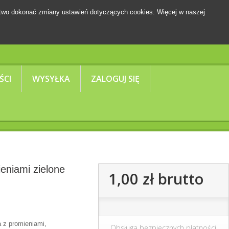
two dokonać zmiany ustawień dotyczących cookies. Więcej w naszej
Koszyk
(pusty)
ŚCI
WYSYŁKA
ZALOGUJ SIĘ
ieniami zielone
1,00 zł
brutto
a z promieniami,
Obsługa bezpiecznych płatności