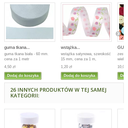
guma tkana...
wstążka...
GUZIK
guma tkana biała - 60 mm.
wstążka satynowa, szerokość
zesta
cena za 1 metr
15 mm, cena za 1 m,
wielko
4,50 zł
1,20 zł
10,00 
Dodaj do koszyka
Dodaj do koszyka
Dod
26 INNYCH PRODUKTÓW W TEJ SAMEJ
KATEGORII: