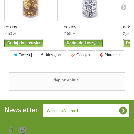
cekiny...
cekiny...
cekiny
2,50 zł
2,50 zł
2,50 z
Dodaj do koszyka
Dodaj do koszyka
Dod
Tweetuj
Udostępnij
Google+
Pinterest
Napisz opinię
Newsletter