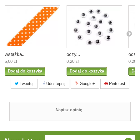
wstążka...
oczy...
oczy..
5,00 zł
0,20 zł
0,20 z
Dodaj do koszyka
Dodaj do koszyka
Dod
Tweetuj
Udostępnij
Google+
Pinterest
Napisz opinię