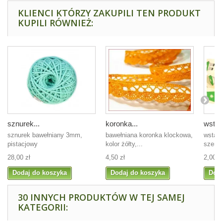
KLIENCI KTÓRZY ZAKUPILI TEN PRODUKT
KUPILI RÓWNIEŻ:
sznurek...
koronka...
wstąż
sznurek bawełniany 3mm,
bawełniana koronka klockowa,
wstąż
pistacjowy
kolor żółty,...
szero
28,00 zł
4,50 zł
2,00 z
Dodaj do koszyka
Dodaj do koszyka
Dod
30 INNYCH PRODUKTÓW W TEJ SAMEJ
KATEGORII: