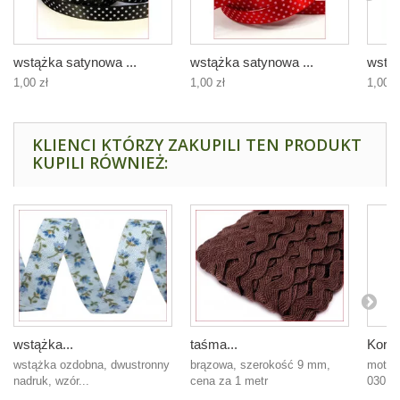
wstążka satynowa ...
wstążka satynowa ...
wstąż
1,00 zł
1,00 zł
1,00 z
KLIENCI KTÓRZY ZAKUPILI TEN PRODUKT
KUPILI RÓWNIEŻ:
wstążka...
taśma...
Kordo
wstążka ozdobna, dwustronny
brązowa, szerokość 9 mm,
motek
nadruk, wzór...
cena za 1 metr
0301 