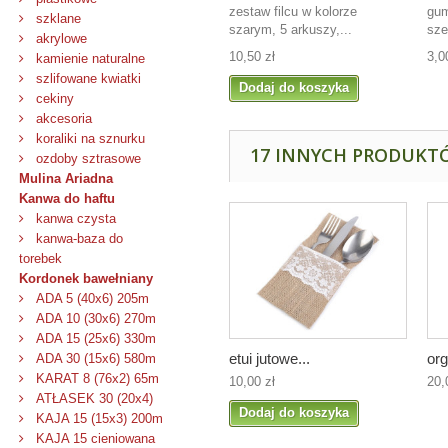
zestaw filcu w kolorze
gum
szklane
szarym, 5 arkuszy,...
sze
akrylowe
10,50 zł
3,0
kamienie naturalne
szlifowane kwiatki
Dodaj do koszyka
cekiny
akcesoria
koraliki na sznurku
17 INNYCH PRODUKTÓ
ozdoby sztrasowe
Mulina Ariadna
Kanwa do haftu
kanwa czysta
kanwa-baza do
torebek
Kordonek bawełniany
ADA 5 (40x6) 205m
ADA 10 (30x6) 270m
ADA 15 (25x6) 330m
etui jutowe...
org
ADA 30 (15x6) 580m
KARAT 8 (76x2) 65m
10,00 zł
20,
ATŁASEK 30 (20x4)
Dodaj do koszyka
KAJA 15 (15x3) 200m
KAJA 15 cieniowana