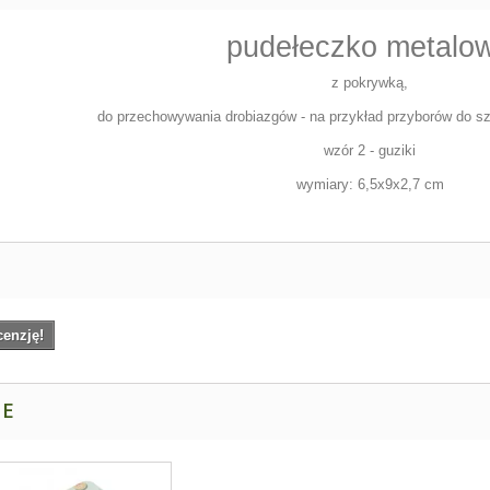
pudełeczko metalo
z pokrywką,
do przechowywania drobiazgów - na przykład przyborów do szy
wzór 2 - guziki
wymiary: 6,5x9x2,7 cm
cenzję!
NE