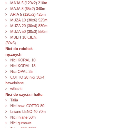
MAJA 5 (120x2) 210m
MAJA 8 (65x2) 340m
ARIA 5 (120x2) 425m
MUZA 10 (30x6) 525m
MUZA 20 (30x4) 830m
MUZA 50 (30x3) 550m
MULTI 10 CIEN.
(30x6)
Nici do robótek
ręcznych
Nici KORAL 10
Nici KORAL 18
Nici OPAL 35
COTTO 20 nici 30x4
bawełniane
włóczki
Nici do szycia i haftu
Talia
Nici baw. COTTO 80
Lniane LENO 40 70m
Nici lniane 50m
Nici gumowe