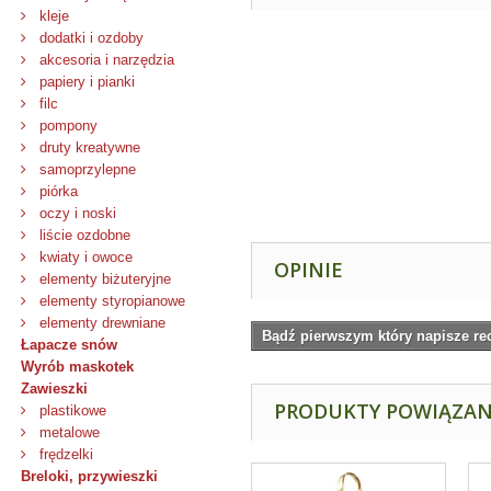
kleje
dodatki i ozdoby
akcesoria i narzędzia
papiery i pianki
filc
pompony
druty kreatywne
samoprzylepne
piórka
oczy i noski
liście ozdobne
kwiaty i owoce
OPINIE
elementy biżuteryjne
elementy styropianowe
elementy drewniane
Bądź pierwszym który napisze re
Łapacze snów
Wyrób maskotek
Zawieszki
PRODUKTY POWIĄZA
plastikowe
metalowe
frędzelki
Breloki, przywieszki