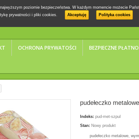
 na najwyższym poziomie bezpieczeństwa. W każdym momencie możecie Pańs
tykę prywatności i pliki cookies.
Akceptuję
Polityka cookies
KT
OCHRONA PRYWATOŚCI
BEZPIECZNE PŁATNO
pudełeczko metalowe
Indeks:
pud-met-szpul
Stan:
Nowy produkt
pudełeczko metalowe, wymi