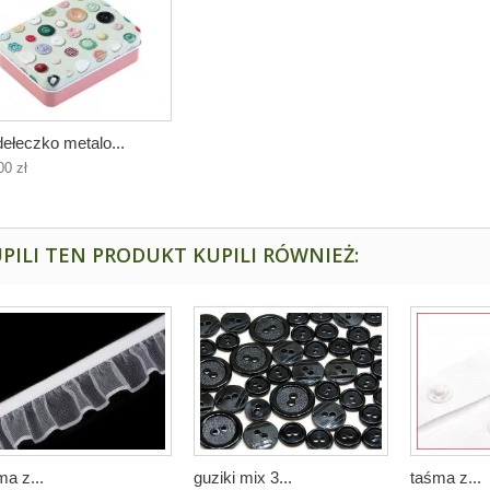
ełeczko metalo...
00 zł
PILI TEN PRODUKT KUPILI RÓWNIEŻ:
a z...
guziki mix 3...
taśma z...