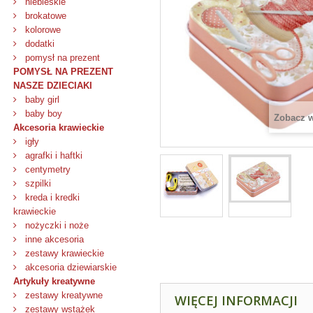
niebieskie
brokatowe
kolorowe
dodatki
pomysł na prezent
POMYSŁ NA PREZENT
NASZE DZIECIAKI
baby girl
baby boy
Zobacz 
Akcesoria krawieckie
igły
agrafki i haftki
centymetry
szpilki
kreda i kredki
krawieckie
nożyczki i noże
inne akcesoria
zestawy krawieckie
akcesoria dziewiarskie
Artykuły kreatywne
zestawy kreatywne
WIĘCEJ INFORMACJI
zestawy wstążek