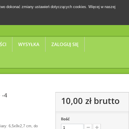
two dokonać zmiany ustawień dotyczących cookies. Więcej w naszej
Koszyk
(pusty)
ŚCI
WYSYŁKA
ZALOGUJ SIĘ
 -4
10,00 zł
brutto
Ilość
ary: 6,5x9x2,7 cm, do