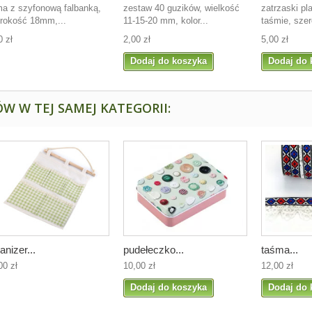
a z szyfonową falbanką,
zestaw 40 guzików, wielkość
zatrzaski pl
rokość 18mm,...
11-15-20 mm, kolor...
taśmie, szer
0 zł
2,00 zł
5,00 zł
Dodaj do koszyka
Dodaj do 
W W TEJ SAMEJ KATEGORII:
anizer...
pudełeczko...
taśma...
00 zł
10,00 zł
12,00 zł
Dodaj do koszyka
Dodaj do 