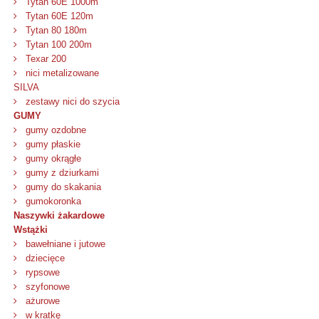
Tytan 60E 1000m
Tytan 60E 120m
Tytan 80 180m
Tytan 100 200m
Texar 200
nici metalizowane
SILVA
zestawy nici do szycia
GUMY
gumy ozdobne
gumy płaskie
gumy okrągłe
gumy z dziurkami
gumy do skakania
gumokoronka
Naszywki żakardowe
Wstążki
bawełniane i jutowe
dziecięce
rypsowe
szyfonowe
ażurowe
w kratkę