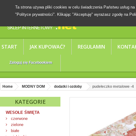
Ta strona używa pliki cookies w celu świadczenia Państwu usług
"Polityce prywatności". Klikając "Akceptuję" wyrażasz zgodę na Poli
START
JAK KUPOWAĆ?
REGULAMIN
KONTA
Zaloguj się Facebookiem
Home
MODNY DOM
dodatki i ozdoby
pudełeczko metalowe -4
KATEGORIE
WESOŁE ŚWIĘTA
czerwone
zielone
białe