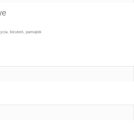
we
cia, biżuterii, pamiątek