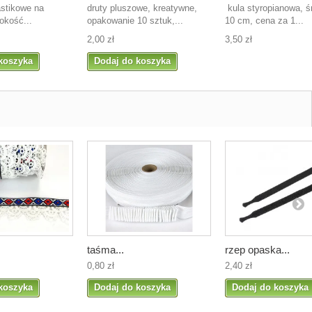
astikowe na
druty pluszowe, kreatywne,
kula styropianowa, ś
okość...
opakowanie 10 sztuk,...
10 cm, cena za 1...
2,00 zł
3,50 zł
koszyka
Dodaj do koszyka
taśma...
rzep opaska...
0,80 zł
2,40 zł
koszyka
Dodaj do koszyka
Dodaj do koszyka