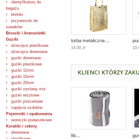
identyfikatory do
bagażu
breloki
przywieszki do
suwaków
Broszki i bransoletki
Guziki
torba metaliczna ...
pud
dziecięce plastikowe
14,00 zł
10,
dziecięce drewniane
guziki drewniane
guziki plastikowe
guziki 11mm
KLIENCI KTÓRZY ZAKU
guziki 15mm
guziki 20mm
guziki zestawy mix
guziki wizytowe
guziki pościelowe
zapięcia ozdobne
Pojemniki i opakowania
woreczki podarunkowe
Koraliki i cekiny
drewniane
filc...
gum
plastikowe