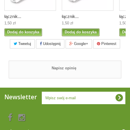
łącznik...
łącznik...
łączni
1,50 zł
1,50 zł
1,50 z
Dodaj do koszyka
Dodaj do koszyka
Dod
Tweetuj
Udostępnij
Google+
Pinterest
Napisz opinię
Newsletter