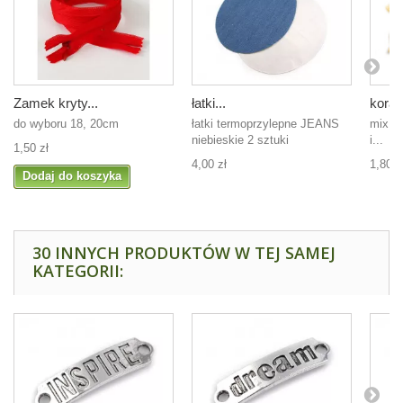
Zamek kryty...
łatki...
koralik
do wyboru 18, 20cm
łatki termoprzylepne JEANS
mix na
niebieskie 2 sztuki
i...
1,50 zł
4,00 zł
1,80 z
Dodaj do koszyka
30 INNYCH PRODUKTÓW W TEJ SAMEJ
KATEGORII: