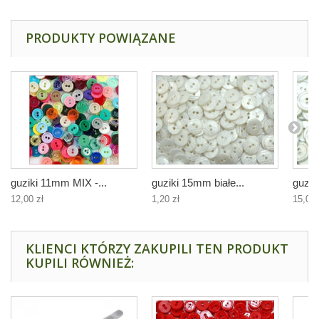
PRODUKTY POWIĄZANE
guziki 11mm MIX -...
guziki 15mm białe...
guzik
12,00 zł
1,20 zł
15,00 
KLIENCI KTÓRZY ZAKUPILI TEN PRODUKT
KUPILI RÓWNIEŻ: