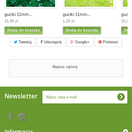
guziki 11mm...
guziki 11mm...
guzik
15,00 zł
1,20 zł
15,00 
Dodaj do koszyka
Dodaj do koszyka
Dod
Tweetuj
Udostępnij
Google+
Pinterest
Napisz opinię
Newsletter
Informacja