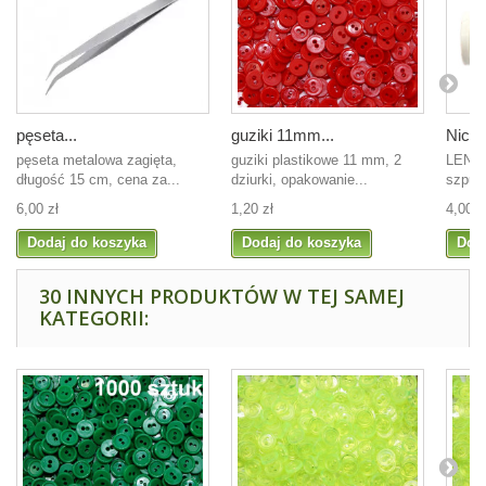
pęseta...
guziki 11mm...
Nici l
pęseta metalowa zagięta,
guziki plastikowe 11 mm, 2
LENO 
długość 15 cm, cena za...
dziurki, opakowanie...
szpulk
6,00 zł
1,20 zł
4,00 z
Dodaj do koszyka
Dodaj do koszyka
Dod
30 INNYCH PRODUKTÓW W TEJ SAMEJ
KATEGORII: