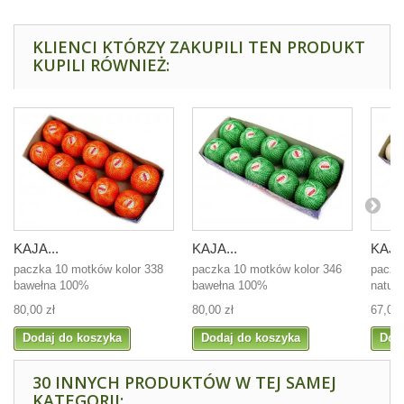
KLIENCI KTÓRZY ZAKUPILI TEN PRODUKT
KUPILI RÓWNIEŻ:
KAJA...
KAJA...
KAJA 
paczka 10 motków kolor 338
paczka 10 motków kolor 346
paczk
bawełna 100%
bawełna 100%
natur
80,00 zł
80,00 zł
67,00 
Dodaj do koszyka
Dodaj do koszyka
Dod
30 INNYCH PRODUKTÓW W TEJ SAMEJ
KATEGORII: