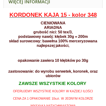
WIĘCEJ INFORMACJI
KORDONEK KAJA 15 - kolor 348
CIENIOWANA
ARIADNA
grubość nici: 50 tex/3,
podstawowy nawój: kłębek 30g = 200m
skład surowcowy: bawełna 100% merceryzowana
najlepszej jakości,
opakowanie zawiera 10 kłębków po 30g
zastosowanie: do wyrobu serwetek, koronek, oraz
ubiorów
ZAWSZE WSZYSTKIE KOLORY
OFERUJEMY WSZYSTKIE KOLORY W KAŻDEJ ILOŚCI
CENA ZA 1 OPAKOWANIE 10szt. W JEDNYM KOLORZE
WYSYŁKA NATYCHMIASTOWA