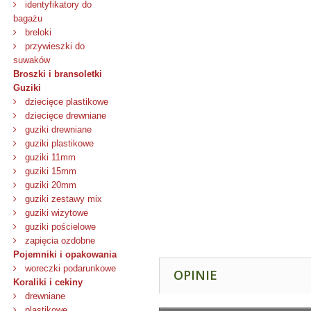
identyfikatory do
bagażu
breloki
przywieszki do
suwaków
Broszki i bransoletki
Guziki
dziecięce plastikowe
dziecięce drewniane
guziki drewniane
guziki plastikowe
guziki 11mm
guziki 15mm
guziki 20mm
guziki zestawy mix
guziki wizytowe
guziki pościelowe
zapięcia ozdobne
Pojemniki i opakowania
woreczki podarunkowe
OPINIE
Koraliki i cekiny
drewniane
plastikowe