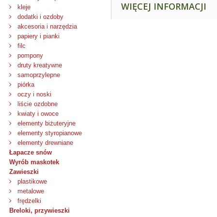
WIĘCEJ INFORMACJI
kleje
dodatki i ozdoby
akcesoria i narzędzia
papiery i pianki
filc
pompony
druty kreatywne
samoprzylepne
piórka
oczy i noski
liście ozdobne
kwiaty i owoce
elementy biżuteryjne
elementy styropianowe
elementy drewniane
Łapacze snów
Wyrób maskotek
Zawieszki
plastikowe
metalowe
frędzelki
Breloki, przywieszki