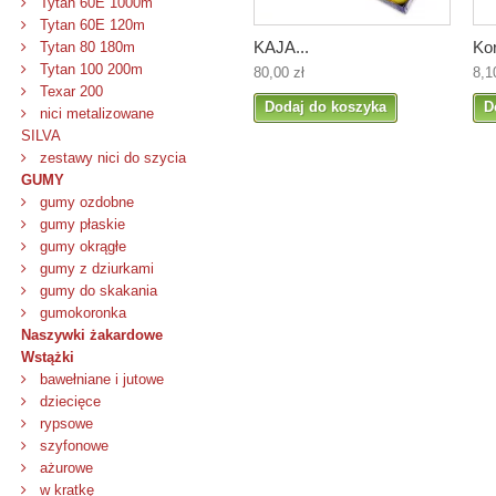
Tytan 60E 1000m
Tytan 60E 120m
KAJA...
Kor
Tytan 80 180m
Tytan 100 200m
80,00 zł
8,1
Texar 200
Dodaj do koszyka
D
nici metalizowane
SILVA
zestawy nici do szycia
GUMY
gumy ozdobne
gumy płaskie
gumy okrągłe
gumy z dziurkami
gumy do skakania
gumokoronka
Naszywki żakardowe
Wstążki
bawełniane i jutowe
dziecięce
rypsowe
szyfonowe
ażurowe
w kratkę