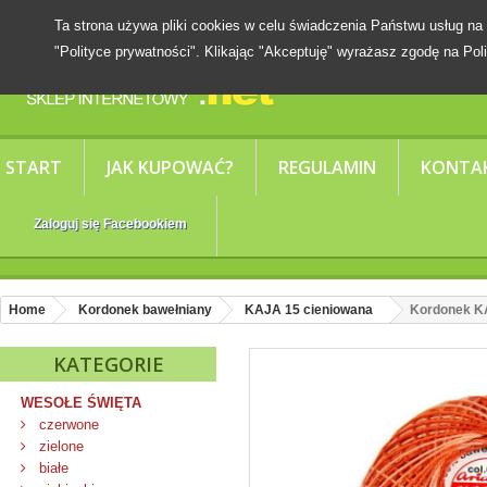
Ta strona używa pliki cookies w celu świadczenia Państwu usług
"Polityce prywatności". Klikając "Akceptuję" wyrażasz zgodę na Poli
START
JAK KUPOWAĆ?
REGULAMIN
KONTA
Zaloguj się Facebookiem
Home
Kordonek bawełniany
KAJA 15 cieniowana
Kordonek KA
KATEGORIE
WESOŁE ŚWIĘTA
czerwone
zielone
białe