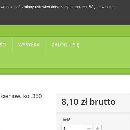
two dokonać zmiany ustawień dotyczących cookies. Więcej w naszej
Koszyk
(pusty)
ŚCI
WYSYŁKA
ZALOGUJ SIĘ
cieniow. kol.350
8,10 zł
brutto
Ilość