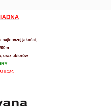
RIADNA
najlepszej jakości,
 200m
, oraz ubiorów
ORY
J ILOŚCI