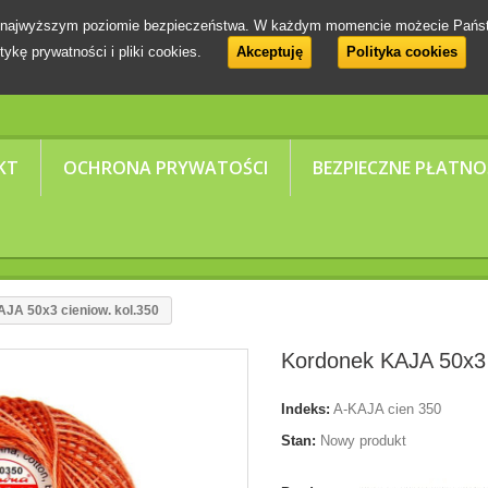
 na najwyższym poziomie bezpieczeństwa. W każdym momencie możecie Pańs
tykę prywatności i pliki cookies.
Akceptuję
Polityka cookies
KT
OCHRONA PRYWATOŚCI
BEZPIECZNE PŁATNO
JA 50x3 cieniow. kol.350
Kordonek KAJA 50x3 
Indeks:
A-KAJA cien 350
Stan:
Nowy produkt