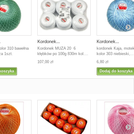
.
Kordonek...
Kordonek...
olor 310 bawełna
Kordonek MUZA 20 6
kordonek Kaja, mote
a 1szt.
kłębków po 100g 830m kol....
kolor 303 niebieski,...
107,00 zł
6,80 zł
koszyka
Dodaj do koszyka