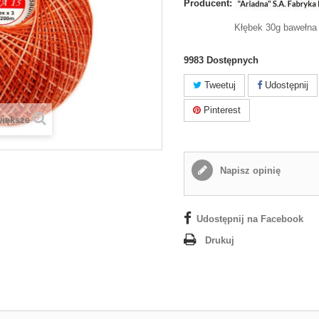
Producent:
Kłębek 30g bawełna
9983
Dostępnych
Tweetuj
Udostępnij
Pinterest
większe
Napisz opinię
Udostępnij na Facebook
Drukuj