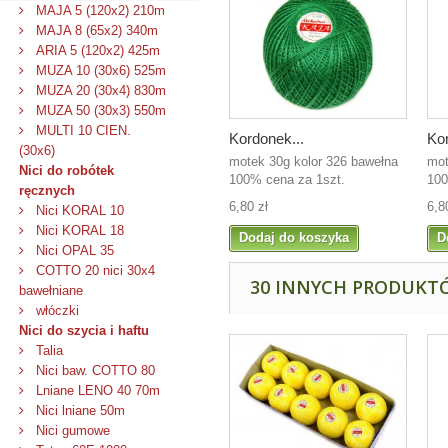
MAJA 5 (120x2) 210m
MAJA 8 (65x2) 340m
ARIA 5 (120x2) 425m
MUZA 10 (30x6) 525m
MUZA 20 (30x4) 830m
MUZA 50 (30x3) 550m
MULTI 10 CIEN.
Kordonek...
Kor
(30x6)
motek 30g kolor 326 bawełna
mot
Nici do robótek
100% cena za 1szt.
100
ręcznych
6,80 zł
6,8
Nici KORAL 10
Nici KORAL 18
Dodaj do koszyka
D
Nici OPAL 35
COTTO 20 nici 30x4
30 INNYCH PRODUKTÓ
bawełniane
włóczki
Nici do szycia i haftu
Talia
Nici baw. COTTO 80
Lniane LENO 40 70m
Nici lniane 50m
Nici gumowe