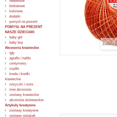
niebieskie
brokatowe
kolorowe
dodatki
pomysł na prezent
POMYSŁ NA PREZENT
NASZE DZIECIAKI
baby girl
baby boy
Zobacz 
Akcesoria krawieckie
igły
agrafki i haftki
centymetry
szpilki
kreda i kredki
krawieckie
nożyczki i noże
inne akcesoria
zestawy krawieckie
akcesoria dziewiarskie
Artykuły kreatywne
zestawy kreatywne
zestawy wstążek