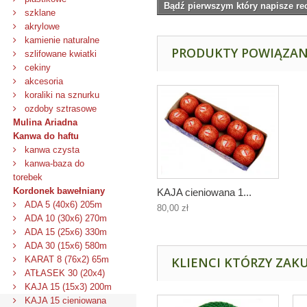
Bądź pierwszym który napisze re
szklane
akrylowe
kamienie naturalne
PRODUKTY POWIĄZA
szlifowane kwiatki
cekiny
akcesoria
koraliki na sznurku
ozdoby sztrasowe
Mulina Ariadna
Kanwa do haftu
kanwa czysta
kanwa-baza do
torebek
Kordonek bawełniany
KAJA cieniowana 1...
ADA 5 (40x6) 205m
80,00 zł
ADA 10 (30x6) 270m
ADA 15 (25x6) 330m
ADA 30 (15x6) 580m
KARAT 8 (76x2) 65m
KLIENCI KTÓRZY ZAKU
ATŁASEK 30 (20x4)
KAJA 15 (15x3) 200m
KAJA 15 cieniowana