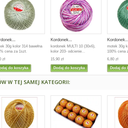
donek...
Kordonek...
Kordonek..
ek 30g kolor 314 bawełna
kordonek MULTI 10 (30x6),
motek 30g k
% cena za 1szt.
kolor 203- odcienie...
100% cena z
0 zł
15,90 zł
6,80 zł
odaj do koszyka
Dodaj do koszyka
Dodaj do 
W W TEJ SAMEJ KATEGORII: