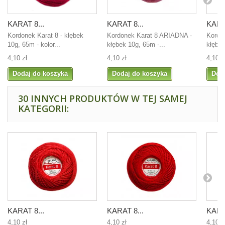
KARAT 8...
KARAT 8...
KARAT
Kordonek Karat 8 - kłębek
Kordonek Karat 8 ARIADNA -
Kordo
10g, 65m - kolor...
kłębek 10g, 65m -...
kłębek
4,10 zł
4,10 zł
4,10 z
Dodaj do koszyka
Dodaj do koszyka
Dod
30 INNYCH PRODUKTÓW W TEJ SAMEJ
KATEGORII:
KARAT 8...
KARAT 8...
KARAT
4,10 zł
4,10 zł
4,10 z