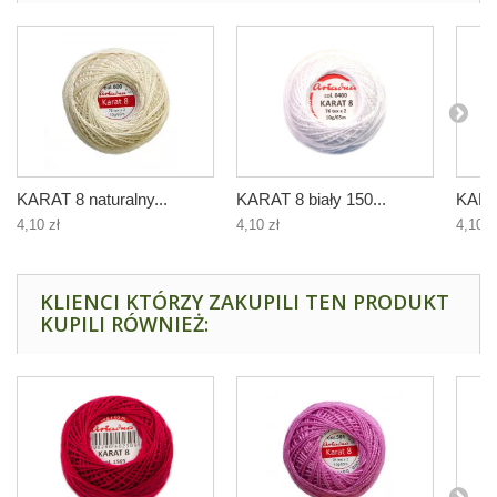
KARAT 8 naturalny...
KARAT 8 biały 150...
KARAT
4,10 zł
4,10 zł
4,10 z
KLIENCI KTÓRZY ZAKUPILI TEN PRODUKT
KUPILI RÓWNIEŻ: