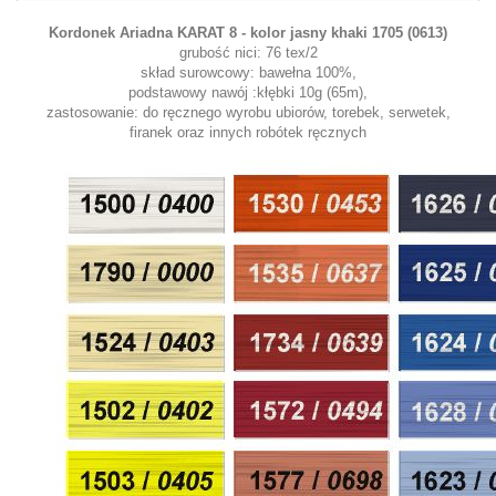
Kordonek Ariadna KARAT 8 -
kolor jasny khaki 1705 (0613)
grubość nici: 76 tex/2
skład surowcowy: bawełna 100%,
podstawowy nawój :kłębki 10g (65m),
zastosowanie: do ręcznego wyrobu ubiorów, torebek, serwetek,
firanek oraz innych robótek ręcznych