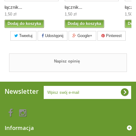
łącznik...
łącznik...
łączni
1,50 zł
1,50 zł
1,50 z
Dodaj do koszyka
Dodaj do koszyka
Dod
Tweetuj
Udostępnij
Google+
Pinterest
Napisz opinię
Newsletter
Informacja