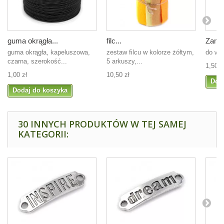
guma okrągła...
filc...
Zamek
guma okrągła, kapeluszowa,
zestaw filcu w kolorze żółtym,
do wy
czarna, szerokość...
5 arkuszy,...
1,50 z
1,00 zł
10,50 zł
Dod
Dodaj do koszyka
30 INNYCH PRODUKTÓW W TEJ SAMEJ
KATEGORII: