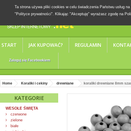
Ta strona używa pliki cookies w celu świadczenia Państwu usług
"Polityce prywatności". Klikając "Akceptuję" wyrażasz zgodę na Poli
START
JAK KUPOWAĆ?
REGULAMIN
KONTA
Zaloguj się Facebookiem
Home
Koraliki i cekiny
drewniane
koraliki drewniane 8mm sza
KATEGORIE
WESOŁE ŚWIĘTA
czerwone
zielone
białe