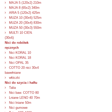
MAJA 5 (120x2) 210m
MAJA 8 (65x2) 340m
ARIA 5 (120x2) 425m
MUZA 10 (30x6) 525m
MUZA 20 (30x4) 830m
MUZA 50 (30x3) 550m
MULTI 10 CIEN.
(30x6)
Nici do robótek
ręcznych
Nici KORAL 10
Nici KORAL 18
Nici OPAL 35
COTTO 20 nici 30x4
bawełniane
włóczki
Nici do szycia i haftu
Talia
Nici baw. COTTO 80
Lniane LENO 40 70m
Nici lniane 50m
Nici gumowe