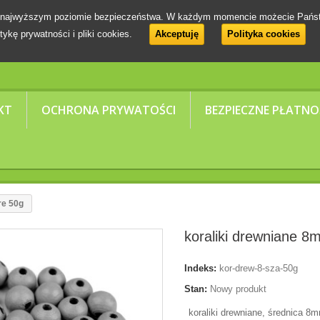
 na najwyższym poziomie bezpieczeństwa. W każdym momencie możecie Pańs
tykę prywatności i pliki cookies.
Akceptuję
Polityka cookies
KT
OCHRONA PRYWATOŚCI
BEZPIECZNE PŁATNO
re 50g
koraliki drewniane 8
Indeks:
kor-drew-8-sza-50g
Stan:
Nowy produkt
koraliki drewniane, średnica 8