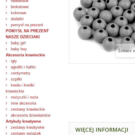
niebieskie
brokatowe
kolorowe
dodatki
pomysł na prezent
POMYSŁ NA PREZENT
NASZE DZIECIAKI
baby girl
baby boy
Zobacz 
Akcesoria krawieckie
igły
agrafki i haftki
centymetry
szpilki
kreda i kredki
krawieckie
nożyczki i noże
inne akcesoria
zestawy krawieckie
akcesoria dziewiarskie
Artykuły kreatywne
zestawy kreatywne
WIĘCEJ INFORMACJI
zestawy wstążek