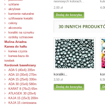
neonowych kolorach...
kul
szklane
2,00 zł
4,0
akrylowe
kamienie naturalne
Dodaj do koszyka
szlifowane kwiatki
cekiny
30 INNYCH PRODUKTÓ
akcesoria
koraliki na sznurku
ozdoby sztrasowe
Mulina Ariadna
Kanwa do haftu
kanwa czysta
kanwa-baza do
torebek
Kordonek bawełniany
ADA 5 (40x6) 205m
koraliki...
kor
ADA 10 (30x6) 270m
ADA 15 (25x6) 330m
3,50 zł
6,5
ADA 30 (15x6) 580m
Dodaj do koszyka
D
KARAT 8 (76x2) 65m
ATŁASEK 30 (20x4)
KAJA 15 (15x3) 200m
KAJA 15 cieniowana