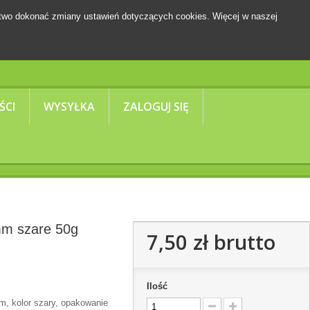
two dokonać zmiany ustawień dotyczących cookies. Więcej w naszej
Koszyk
(pusty)
ŚCI
WYSYŁKA
ZALOGUJ SIĘ
mm szare 50g
7,50 zł
brutto
Ilość
mm, kolor szary, opakowanie