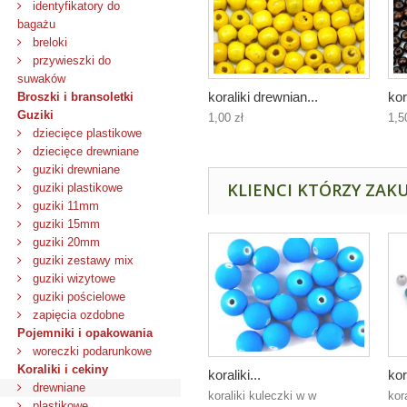
identyfikatory do
bagażu
breloki
przywieszki do
suwaków
koraliki drewnian...
kor
Broszki i bransoletki
Guziki
1,00 zł
1,5
dziecięce plastikowe
dziecięce drewniane
guziki drewniane
KLIENCI KTÓRZY ZAKU
guziki plastikowe
guziki 11mm
guziki 15mm
guziki 20mm
guziki zestawy mix
guziki wizytowe
guziki pościelowe
zapięcia ozdobne
Pojemniki i opakowania
woreczki podarunkowe
Koraliki i cekiny
koraliki...
kor
drewniane
koraliki kuleczki w w
kor
plastikowe