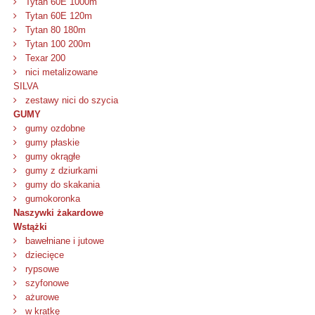
Tytan 60E 1000m
Tytan 60E 120m
Tytan 80 180m
Tytan 100 200m
Texar 200
nici metalizowane
SILVA
zestawy nici do szycia
GUMY
gumy ozdobne
gumy płaskie
gumy okrągłe
gumy z dziurkami
gumy do skakania
gumokoronka
Naszywki żakardowe
Wstążki
bawełniane i jutowe
dziecięce
rypsowe
szyfonowe
ażurowe
w kratkę