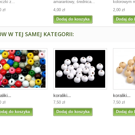
eczki z...
amarantowy, średnica...
kolorowym m
0 zł
4,00 zł
2,00 zł
Dodaj do koszyka
Dodaj do 
W W TEJ SAMEJ KATEGORII:
aliki...
koraliki...
koraliki...
0 zł
7,50 zł
7,50 zł
odaj do koszyka
Dodaj do koszyka
Dodaj do 