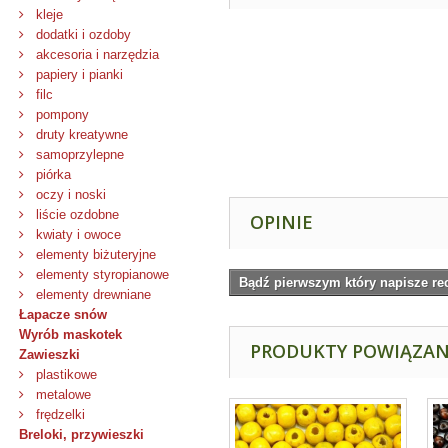
kleje
dodatki i ozdoby
akcesoria i narzędzia
papiery i pianki
filc
pompony
druty kreatywne
samoprzylepne
piórka
oczy i noski
liście ozdobne
OPINIE
kwiaty i owoce
elementy biżuteryjne
elementy styropianowe
Bądź pierwszym który napisze re
elementy drewniane
Łapacze snów
Wyrób maskotek
PRODUKTY POWIĄZA
Zawieszki
plastikowe
metalowe
frędzelki
Breloki, przywieszki