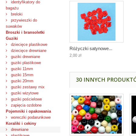
identyfikatory do
bagażu
breloki
przywieszki do
suwaków
Broszki i bransoletki
Guziki
dziecięce plastikowe
Różyczki satynowe...
dziecięce drewniane
2,00 zł
guziki drewniane
guziki plastikowe
guziki 11mm
guziki 15mm
30 INNYCH PRODUKTÓ
guziki 20mm
guziki zestawy mix
guziki wizytowe
guziki pościelowe
zapięcia ozdobne
Pojemniki i opakowania
woreczki podarunkowe
Koraliki i cekiny
drewniane
plastikowe