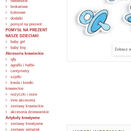
niebieskie
brokatowe
kolorowe
dodatki
pomysł na prezent
POMYSŁ NA PREZENT
NASZE DZIECIAKI
baby girl
baby boy
Zobacz 
Akcesoria krawieckie
igły
agrafki i haftki
centymetry
szpilki
kreda i kredki
krawieckie
nożyczki i noże
inne akcesoria
zestawy krawieckie
akcesoria dziewiarskie
Artykuły kreatywne
zestawy kreatywne
zestawy wstążek