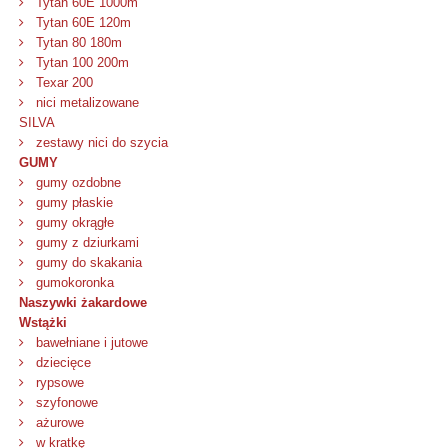
Tytan 60E 1000m
Tytan 60E 120m
Tytan 80 180m
Tytan 100 200m
Texar 200
nici metalizowane
SILVA
zestawy nici do szycia
GUMY
gumy ozdobne
gumy płaskie
gumy okrągłe
gumy z dziurkami
gumy do skakania
gumokoronka
Naszywki żakardowe
Wstążki
bawełniane i jutowe
dziecięce
rypsowe
szyfonowe
ażurowe
w kratkę