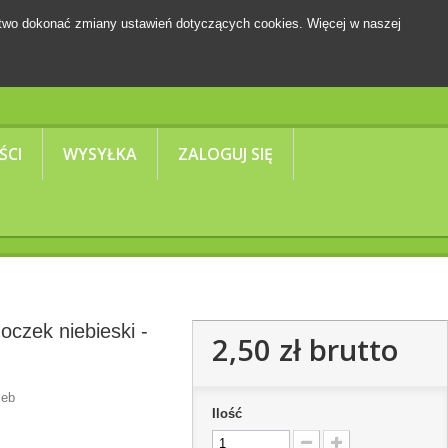
two dokonać zmiany ustawień dotyczących cookies. Więcej w naszej
Koszyk
(pusty)
ŚCI
WYSYŁKA
ZALOGUJ SIĘ
oczek niebieski -
2,50 zł
brutto
ieb
Ilość