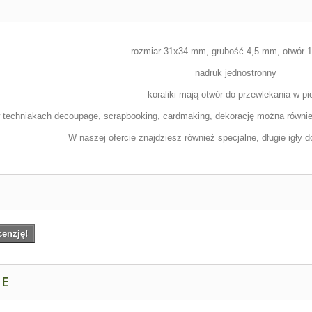
rozmiar 31x34 mm, grubość 4,5 mm, otwór
nadruk jednostronny
koraliki mają otwór do przewlekania w pi
 techniakach decoupage, scrapbooking, cardmaking, dekorację można również
W naszej ofercie znajdziesz również specjalne, długie igły 
cenzję!
NE