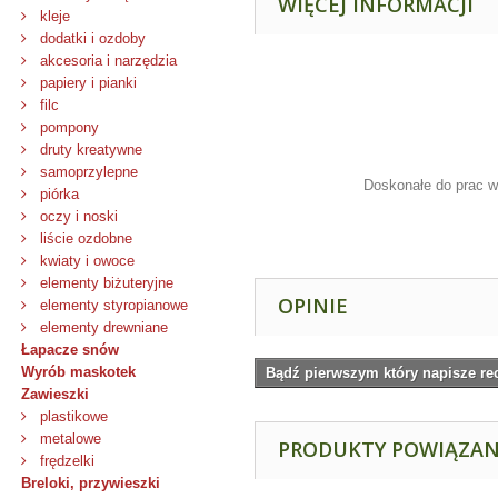
WIĘCEJ INFORMACJI
kleje
dodatki i ozdoby
akcesoria i narzędzia
papiery i pianki
filc
pompony
druty kreatywne
samoprzylepne
Doskonałe do prac w
piórka
oczy i noski
liście ozdobne
kwiaty i owoce
elementy biżuteryjne
OPINIE
elementy styropianowe
elementy drewniane
Łapacze snów
Wyrób maskotek
Bądź pierwszym który napisze re
Zawieszki
plastikowe
metalowe
PRODUKTY POWIĄZA
frędzelki
Breloki, przywieszki