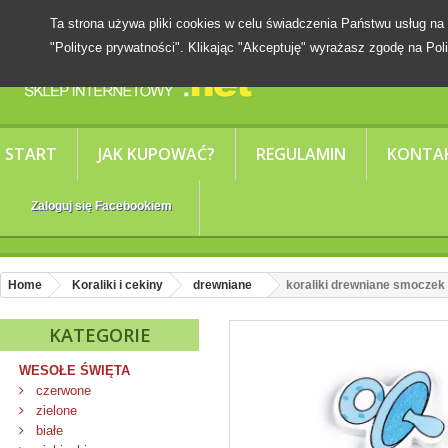
Ta strona używa pliki cookies w celu świadczenia Państwu usług
"Polityce prywatności". Klikając "Akceptuję" wyrażasz zgodę na Poli
START
JAK KUPOWAĆ?
REGULAMIN
KONTA
Zaloguj się Facebookiem
Home
Koraliki i cekiny
drewniane
koraliki drewniane smoczek n
KATEGORIE
WESOŁE ŚWIĘTA
czerwone
zielone
białe