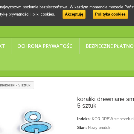
 na najwyższym poziomie bezpieczeństwa. W każdym momencie możecie Pańs
tykę prywatności i pliki cookies.
Akceptuję
Polityka cookies
KT
OCHRONA PRYWATOŚCI
BEZPIECZNE PŁATNO
iebieski - 5 sztuk
koraliki drewniane sm
5 sztuk
Indeks:
KOR-DREW-smoczek-n
Stan:
Nowy produkt