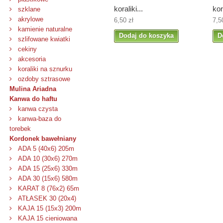
koraliki...
kor
szklane
akrylowe
6,50 zł
7,5
kamienie naturalne
Dodaj do koszyka
D
szlifowane kwiatki
cekiny
akcesoria
koraliki na sznurku
ozdoby sztrasowe
Mulina Ariadna
Kanwa do haftu
kanwa czysta
kanwa-baza do
torebek
Kordonek bawełniany
ADA 5 (40x6) 205m
ADA 10 (30x6) 270m
ADA 15 (25x6) 330m
ADA 30 (15x6) 580m
KARAT 8 (76x2) 65m
ATŁASEK 30 (20x4)
KAJA 15 (15x3) 200m
KAJA 15 cieniowana