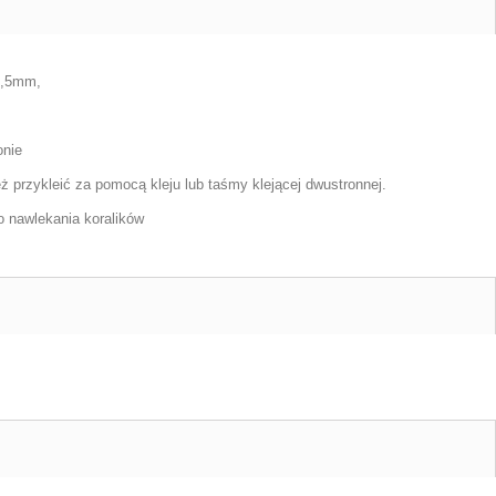
 1,5mm,
onie
 przykleić za pomocą kleju lub taśmy klejącej dwustronnej.
do nawlekania koralików