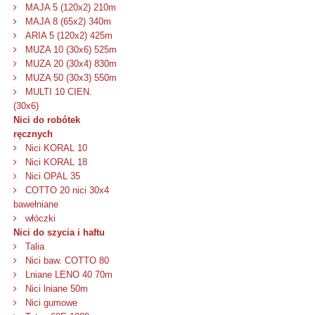
MAJA 5 (120x2) 210m
MAJA 8 (65x2) 340m
ARIA 5 (120x2) 425m
MUZA 10 (30x6) 525m
MUZA 20 (30x4) 830m
MUZA 50 (30x3) 550m
MULTI 10 CIEN.
(30x6)
Nici do robótek
ręcznych
Nici KORAL 10
Nici KORAL 18
Nici OPAL 35
COTTO 20 nici 30x4
bawełniane
włóczki
Nici do szycia i haftu
Talia
Nici baw. COTTO 80
Lniane LENO 40 70m
Nici lniane 50m
Nici gumowe