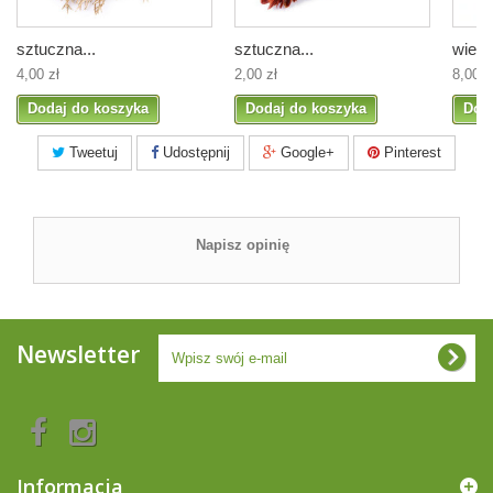
sztuczna...
sztuczna...
wienie
4,00 zł
2,00 zł
8,00 z
Dodaj do koszyka
Dodaj do koszyka
Dod
Tweetuj
Udostępnij
Google+
Pinterest
Napisz opinię
Newsletter
Informacja