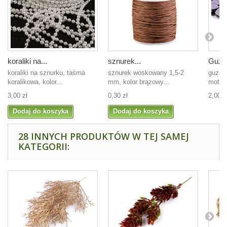
koraliki na...
sznurek...
Guzic
koraliki na sznurku, taśma
sznurek woskowany 1,5-2
guzik 
koralikowa, kolor...
mm, kolor brązowy...
motyle
3,00 zł
0,30 zł
2,00 z
Dodaj do koszyka
Dodaj do koszyka
28 INNYCH PRODUKTÓW W TEJ SAMEJ
KATEGORII: